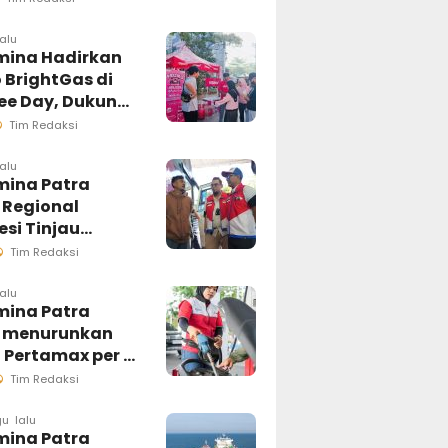
esi Selatan
ngsung
lalu
mina Hadirkan
sif
 BrightGas di
ree Day, Dukung
Kg Tepat
Tim Redaksi
an
lalu
mina Patra
 Regional
si Tinjau
ung Pelayanan
Tim Redaksi
di Makassar,
an Distribusi
lalu
mina Patra
ar Berjalan
 menurunkan
al
 Pertamax per 1
us 2026
Tim Redaksi
u lalu
mina Patra