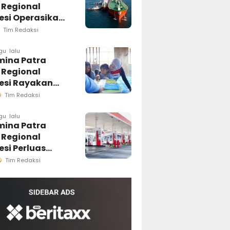
 Regional
esi Operasikan
a Ship to Ship
Tim Redaksi
odale, Perkuat
busi B50 di
gu lalu
mina Patra
an Timur
 Regional
esi
esi Rayakan
Anak Nasional
Tim Redaksi
ui Rumah Anak
r, Ruang
gu lalu
mina Patra
h Generasi
 Regional
a Pesisir
si Perluas
luran Biosolar
Tim Redaksi
ini Tersedia di
PBU