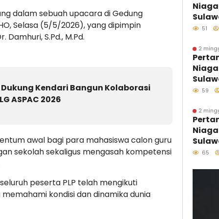
Niaga
ung dalam sebuah upacara di Gedung
Sulaw
HO, Selasa (5/5/2026), yang dipimpin
Perdan
51
. Damhuri, S.Pd., M.Pd.
Kolon
Distri
2 ming
Perta
Kawas
Niaga
Sulaw
Sulaw
 Dukung Kendari Bangun Kolaborasi
Hari 
59
CLG ASPAC 2026
Melal
Pesisi
2 ming
Perta
Tumbu
Niaga
Penjag
entum awal bagi para mahasiswa calon guru
Sulawe
Penya
ungan sekolah sekaligus mengasah kompetensi
65
B50, K
.
457 S
 seluruh peserta PLP telah mengikuti
 memahami kondisi dan dinamika dunia