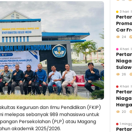
Sulaw
Berla
3 hari 
Perta
Kondu
Promo
Car F
LPG 3 
24
Sasar
4 hari 
Perta
Niaga
Sulawe
Langs
26
SPBU 
Pastik
4 hari 
Perta
Biosol
Niaga
Optim
Harga
akultas Keguruan dan Ilmu Pendidikan (FKIP)
Agust
20
smi melepas sebanyak 989 mahasiswa untuk
Lapangan Persekolahan (PLP) atau Magang
1 mingg
ahun akademik 2025/2026.
Perta