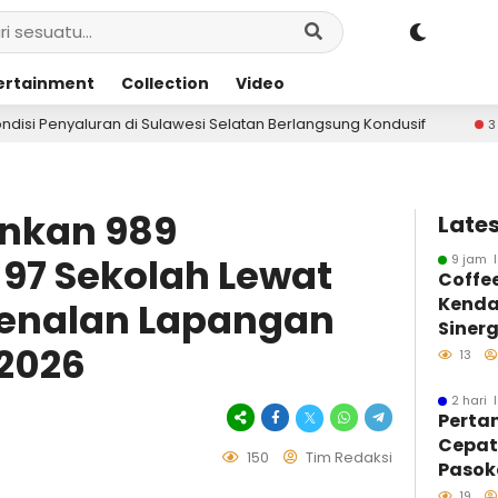
ertainment
Collection
Video
atan Berlangsung Kondusif
Pertamina Hadirkan Pr
3 hari lalu
unkan 989
Lates
97 Sekolah Lewat
9 jam l
Coffe
Kenda
enalan Lapangan
Sinerg
2026
Insan
13
Infor
2 hari 
Perta
Cepa
150
Tim Redaksi
Pasoka
Kondis
19