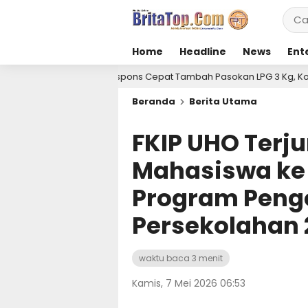
Home
Headline
News
Ent
epat Tambah Pasokan LPG 3 Kg, Kondisi Penyaluran di Sulawesi Sel
Beranda
Berita Utama
FKIP UHO Terj
Mahasiswa ke 
Program Peng
Persekolahan 
waktu baca 3 menit
Kamis, 7 Mei 2026 06:53