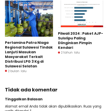
Pilwali 2024 : Paket AJP-
Sulolipu Paling
Pertamina Patra Niaga
Diinginkan Pimpin
Regional Sulawesi Tindak
Kendari
Lanjuti Masukan
2 tahun lalu
Masyarakat Terkait
Distribusi LPG 3 Kg di
Sulawesi Selatan
2 bulan lalu
Tidak ada komentar
Tinggalkan Balasan
Alamat email Anda tidak akan dipublikasikan.
Ruas yang
wajib ditandai
*