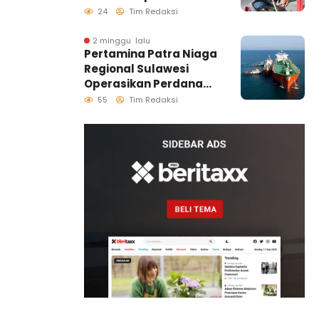
Agustus 2026
24
Tim Redaksi
2 minggu lalu
Pertamina Patra Niaga
Regional Sulawesi
Operasikan Perdana
Ship to Ship
55
Tim Redaksi
Kolonodale, Perkuat
Distribusi B50 di
Kawasan Timur
Sulawesi