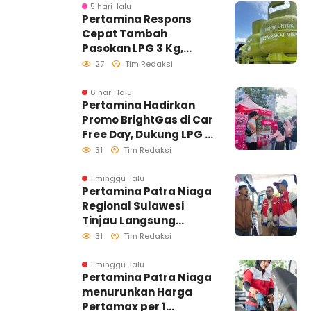
5 hari lalu
Pertamina Respons
Cepat Tambah
Pasokan LPG 3 Kg,
Kondisi Penyaluran di
27
Tim Redaksi
Sulawesi Selatan
Berlangsung Kondusif
6 hari lalu
Pertamina Hadirkan
Promo BrightGas di Car
Free Day, Dukung LPG 3
Kg Tepat Sasaran
31
Tim Redaksi
1 minggu lalu
Pertamina Patra Niaga
Regional Sulawesi
Tinjau Langsung
Pelayanan SPBU di
31
Tim Redaksi
Makassar, Pastikan
Distribusi Biosolar
1 minggu lalu
Pertamina Patra Niaga
Berjalan Optimal
menurunkan Harga
Pertamax per 1