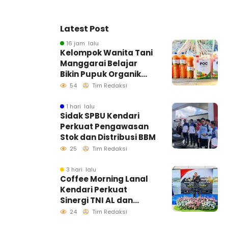
Latest Post
16 jam lalu
Kelompok Wanita Tani
Manggarai Belajar
Bikin Pupuk Organik
Cair, Dosen dan
54
Tim Redaksi
Mahasiswa KKN-
Tematik UHO Dorong
1 hari lalu
Sidak SPBU Kendari
Pertanian Mandiri dan
Perkuat Pengawasan
Ramah Lingkungan
Stok dan Distribusi BBM
25
Tim Redaksi
3 hari lalu
Coffee Morning Lanal
Kendari Perkuat
Sinergi TNI AL dan
Insan Pers Wujudkan
24
Tim Redaksi
Informasi Akurat