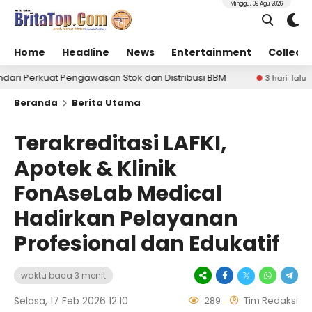
Minggu, 09 Agu 2026
Home
Headline
News
Entertainment
Collect
si BBM
Coffee Morning Lanal Kendari Perkuat Siner
3 hari lalu
Beranda
Berita Utama
Terakreditasi LAFKI,
Apotek & Klinik
FonAseLab Medical
Hadirkan Pelayanan
Profesional dan Edukatif
waktu baca 3 menit
Selasa, 17 Feb 2026 12:10
289
Tim Redaksi