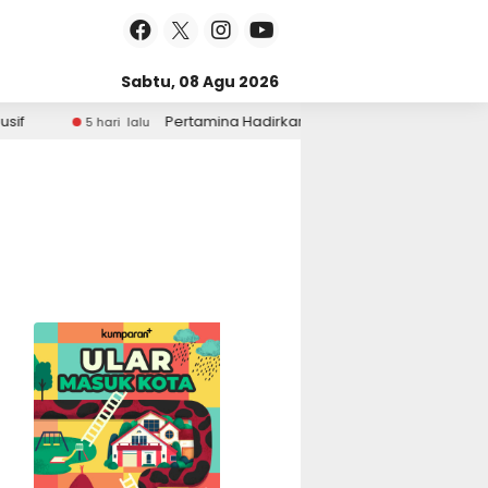
Sabtu, 08 Agu 2026
Pertamina Hadirkan Promo BrightGas di Car Free Day
5 hari lalu