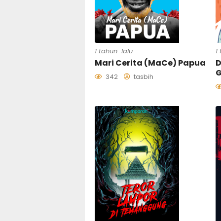
1 tahun lalu
1
Mari Cerita (MaCe) Papua
D
G
342
tasbih