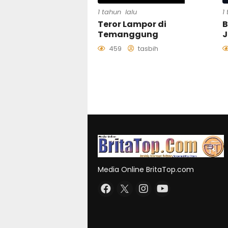
1 tahun lalu
1
Teror Lampor di
B
Temanggung
J
459
tasbih
Media Online BritaTop.com