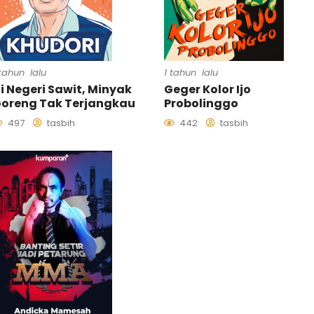
 tahun lalu
1 tahun lalu
i Negeri Sawit, Minyak
Geger Kolor Ijo
oreng Tak Terjangkau
Probolinggo
497
tasbih
442
tasbih