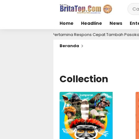
Home
Headline
News
Ent
Pertamina Respons Cepat Tambah Pasokan LPG 3 Kg
3 hari lalu
Beranda
Collection