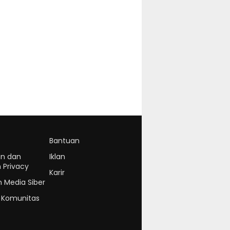
Bantuan
an dan
Iklan
 Privacy
Karir
Media Siber
 Komunitas