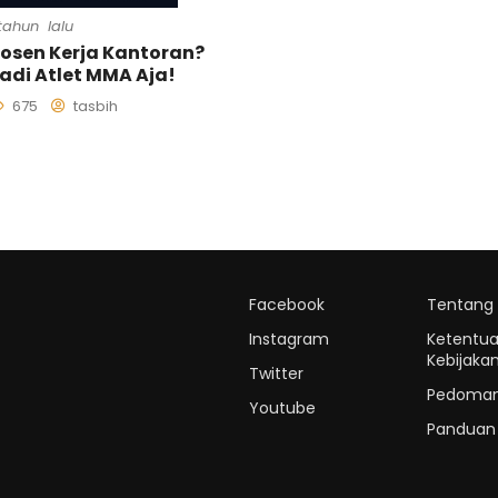
 tahun lalu
osen Kerja Kantoran?
adi Atlet MMA Aja!
675
tasbih
Facebook
Tentang
Instagram
Ketentu
Kebijakan
Twitter
Pedoman 
Youtube
Panduan