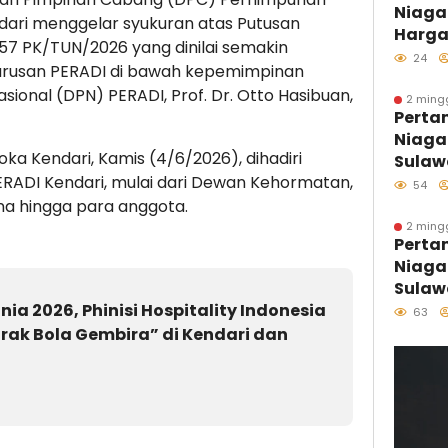
Niaga
Optim
dari menggelar syukuran atas Putusan
Harga
57 PK/TUN/2026 yang dinilai semakin
Agust
24
urusan PERADI di bawah kepemimpinan
onal (DPN) PERADI, Prof. Dr. Otto Hasibuan,
2 ming
Perta
Niaga
ka Kendari, Kamis (4/6/2026), dihadiri
Sulaw
ERADI Kendari, mulai dari Dewan Kehormatan,
Perdan
54
Kolon
a hingga para anggota.
Distri
2 ming
Perta
Kawas
Niaga
Sulaw
Sulaw
ia 2026, Phinisi Hospitality Indonesia
Hari 
63
Melal
ak Bola Gembira” di Kendari dan
Pesisi
Tumbu
Penjag