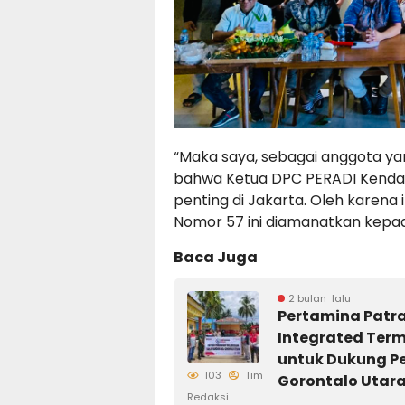
“Maka saya, sebagai anggota 
bahwa Ketua DPC PERADI Kendar
penting di Jakarta. Oleh karena 
Nomor 57 ini diamanatkan kepada
Baca Juga
2 bulan lalu
Pertamina Patra
Integrated Term
untuk Dukung P
103
Tim
Gorontalo Utar
Redaksi