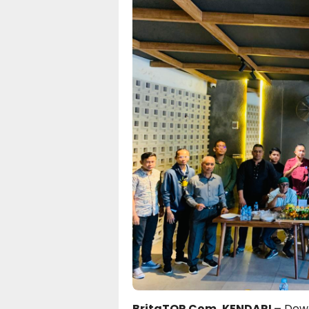
BritaTOP.Com, KENDARI –
Dewa