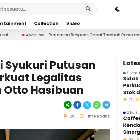
ertainment
Collection
Video
na Respons Cepat Tambah Pasokan LPG 3 Kg, Kondisi Penyaluran di S
i Syukuri Putusan
Lates
rkuat Legalitas
11 jam 
Sidak
Perku
 Otto Hasibuan
Stok d
BBM
17
2 hari 
215
Tim Redaksi
Coffe
Kenda
Sinerg
Insan
22