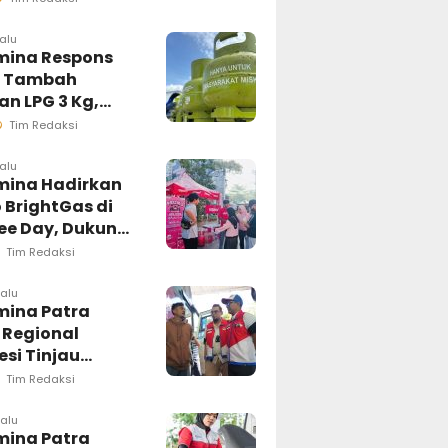
masi Akurat
lalu
mina Respons
t Tambah
n LPG 3 Kg,
i Penyaluran di
Tim Redaksi
esi Selatan
ngsung
lalu
mina Hadirkan
sif
 BrightGas di
ree Day, Dukung
Kg Tepat
Tim Redaksi
an
lalu
mina Patra
 Regional
si Tinjau
ung Pelayanan
Tim Redaksi
di Makassar,
an Distribusi
lalu
mina Patra
ar Berjalan