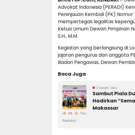
Advokat Indonesia (PERADI) Ken
Peninjauan Kembali (PK) Nomor 
mempertegas legalitas kepeng
Ketua Umum Dewan Pimpinan Nasi
S.H., M.M.
Kegiatan yang berlangsung di Loo
jajaran pengurus dan anggota P
Badan Pengawas, Dewan Pembin
Baca Juga
2 bulan lalu
Sambut Piala Dun
Hadirkan “Semar
Makassar
98
Tim
Redaksi