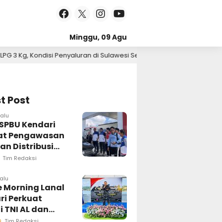
Minggu, 09 Agu
ulawesi Selatan Berlangsung Kondusif
Pertamina 
2026
5 hari lalu
t Post
lalu
 SPBU Kendari
at Pengawasan
an Distribusi
Tim Redaksi
lalu
e Morning Lanal
ri Perkuat
i TNI AL dan
 Pers Wujudkan
Tim Redaksi