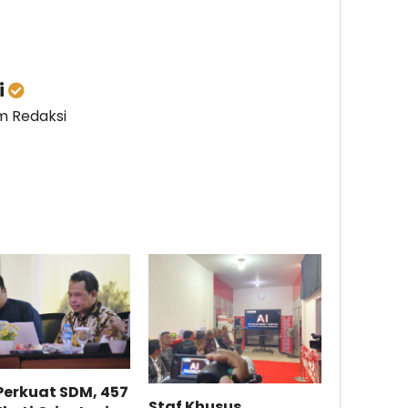
i
im Redaksi
Perkuat SDM, 457
Staf Khusus