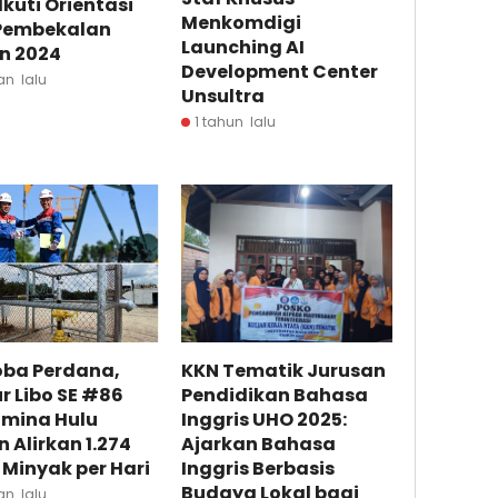
Ikuti Orientasi
Menkomdigi
Pembekalan
Launching AI
n 2024
Development Center
an lalu
Unsultra
1 tahun lalu
oba Perdana,
KKN Tematik Jurusan
 Libo SE #86
Pendidikan Bahasa
amina Hulu
Inggris UHO 2025:
 Alirkan 1.274
Ajarkan Bahasa
 Minyak per Hari
Inggris Berbasis
Budaya Lokal bagi
an lalu