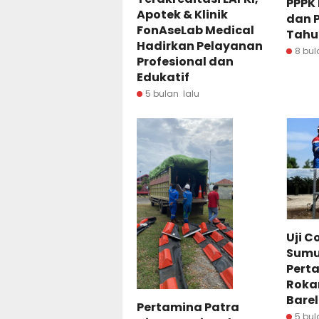
PPPK 
Apotek & Klinik
dan 
FonAseLab Medical
Tahu
Hadirkan Pelayanan
8 bul
Profesional dan
Edukatif
5 bulan lalu
Uji C
Sumur
Pert
Rokan
Barel
Pertamina Patra
5 bul