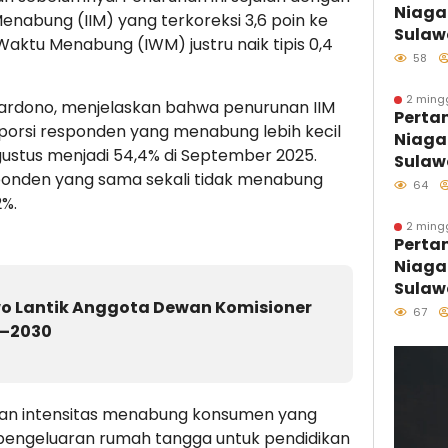
Niaga
Sulaw
nabung (IIM) yang terkoreksi 3,6 poin ke
Sulaw
 Waktu Menabung (IWM) justru naik tipis 0,4
Hari 
58
Melal
Pesisi
2 ming
 Wardono, menjelaskan bahwa penurunan IIM
Perta
Tumbu
porsi responden yang menabung lebih kecil
Niaga
Penjag
gustus menjadi 54,4% di September 2025.
Sulawe
ponden yang sama sekali tidak menabung
Penya
64
2%.
B50, K
457 S
2 ming
Perta
Niaga
Sulawe
wo Lantik Anggota Dewan Komisioner
Penya
67
5–2030
B50, K
457 S
an intensitas menabung konsumen yang
 pengeluaran rumah tangga untuk pendidikan