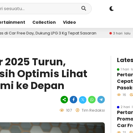
ertainment
Collection
Video
ng LPG 3 Kg Tepat Sasaran
Pertamina Patra Niaga 
3 hari lalu
 2025 Turun,
Lates
h Optimis Lihat
1 hari l
Perta
Cepa
omi ke Depan
Pasoka
Kondis
16
Sulaw
Berla
2 hari 
107
Tim Redaksi
Perta
Kondu
Promo
Car F
LPG 3 
21