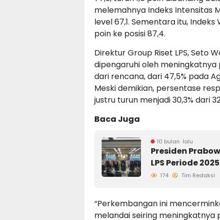
melemahnya Indeks Intensitas Me
level 67,1. Sementara itu, Indeks
poin ke posisi 87,4.
Direktur Group Riset LPS, Seto
dipengaruhi oleh meningkatnya 
dari rencana, dari 47,5% pada A
Meski demikian, persentase res
justru turun menjadi 30,3% dari 3
Baca Juga
10 bulan lalu
Presiden Prabo
LPS Periode 202
174
Tim Redaksi
“Perkembangan ini mencermink
melandai seiring meningkatnya