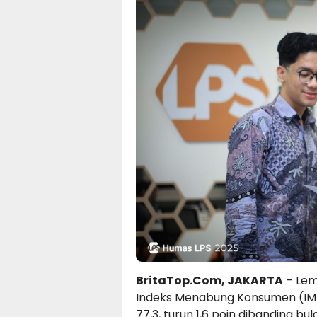
BritaTop.Com, JAKARTA
– Lem
Indeks Menabung Konsumen (IMK
77,3, turun 1,6 poin dibanding b