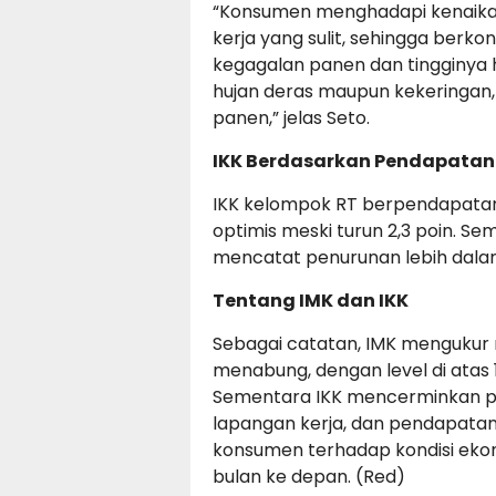
“Konsumen menghadapi kenaika
kerja yang sulit, sehingga berkon
kegagalan panen dan tingginya 
hujan deras maupun kekeringan
panen,” jelas Seto.
IKK Berdasarkan Pendapatan
IKK kelompok RT berpendapatan d
optimis meski turun 2,3 poin. Se
mencatat penurunan lebih dalam,
Tentang IMK dan IKK
Sebagai catatan, IMK menguku
menabung, dengan level di atas 
Sementara IKK mencerminkan p
lapangan kerja, dan pendapatan
konsumen terhadap kondisi eko
bulan ke depan. (Red)