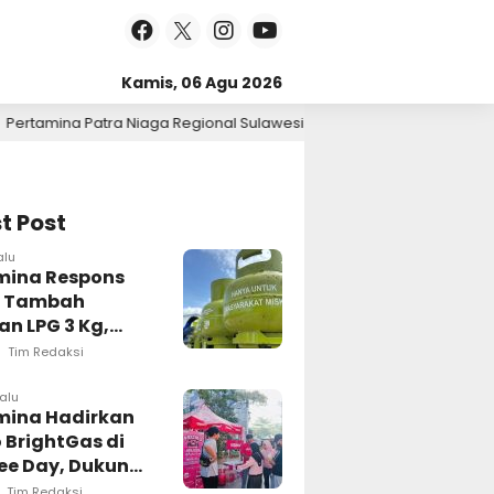
Kamis, 06 Agu 2026
Regional Sulawesi Tinjau Langsung Pelayanan SPBU di Makassar, Pastik
t Post
alu
mina Respons
t Tambah
n LPG 3 Kg,
i Penyaluran di
Tim Redaksi
esi Selatan
ngsung
lalu
mina Hadirkan
sif
 BrightGas di
ree Day, Dukung
Kg Tepat
Tim Redaksi