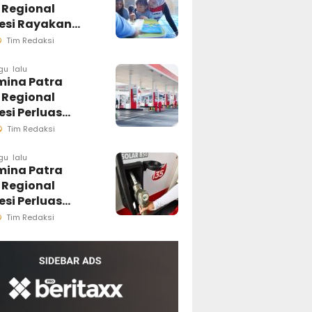
 Regional
esi
esi Rayakan
Anak Nasional
Tim Redaksi
ui Rumah Anak
r, Ruang
gu lalu
mina Patra
h Generasi
 Regional
a Pesisir
si Perluas
luran Biosolar
Tim Redaksi
ini Tersedia di
PBU
gu lalu
mina Patra
 Regional
si Perluas
luran Biosolar
Tim Redaksi
ini Tersedia di
PBU