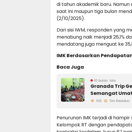
di tahun akademik baru. Namun 
saat ini maupun tiga bulan menda
(2/10/2025).
Dari sisi IWM, responden yang me
menabung naik menjadi 26,1% da
mendatang juga menguat ke 35,8
IMK Berdasarkan Pendapata
Baca Juga
10 bulan lalu
Granada Trip Ge
Semangat Umat 
105
Tim Redaksi
Penurunan IMK terjadi di hampi
Kelompok RT dengan pendapatan
kontraksi terdalam, turun 6,1 po