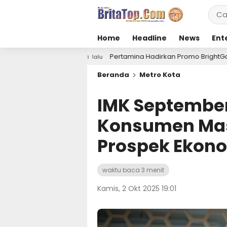
Home
Headline
News
Ent
Pertamina Hadirkan Promo BrightGas di Car Free Day, Duku
hari lalu
Beranda
Metro Kota
IMK September
Konsumen Masi
Prospek Ekon
waktu baca 3 menit
Kamis, 2 Okt 2025 19:01