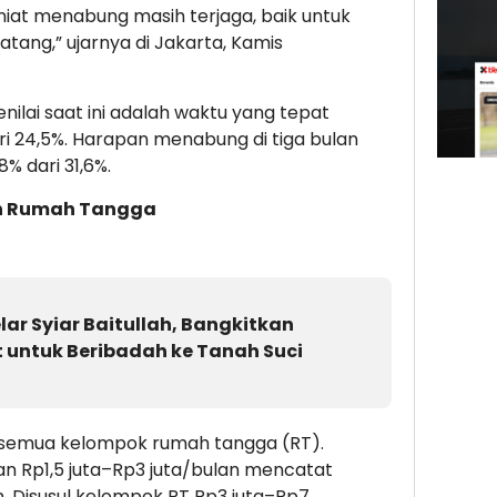
niat menabung masih terjaga, baik untuk
tang,” ujarnya di Jakarta, Kamis
nilai saat ini adalah waktu yang tepat
ri 24,5%. Harapan menabung di tiga bulan
% dari 31,6%.
n Rumah Tangga
lar Syiar Baitullah, Bangkitkan
untuk Beribadah ke Tanah Suci
r semua kelompok rumah tangga (RT).
 Rp1,5 juta–Rp3 juta/bulan mencatat
in. Disusul kelompok RT Rp3 juta–Rp7