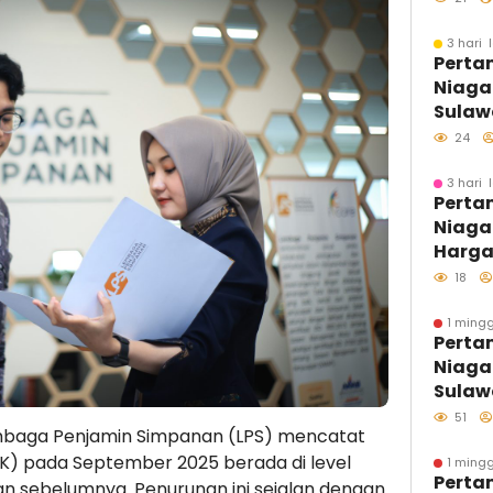
Sasar
3 hari 
Perta
Niaga
Sulawe
Langs
24
SPBU 
Pastik
3 hari 
Perta
Biosol
Niaga
Optim
Harga
Agust
18
1 mingg
Perta
Niaga
Sulaw
Perdan
51
baga Penjamin Simpanan (LPS) mencatat
Kolon
) pada September 2025 berada di level
Distri
1 mingg
Perta
Kawas
ulan sebelumnya. Penurunan ini sejalan dengan