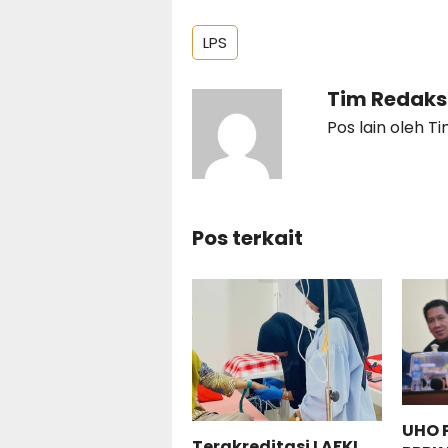
LPS
Tim Redaks
Pos lain oleh T
Pos terkait
UHO 
Terakreditasi LAFKI,