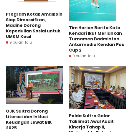
Program Kotak Amalkoin
Siap Dimassifkan,
Madine Dorong
Tim Harian Berita Kota
Kepedulian Sosial untuk
Kendari Ikut Meriahkan
UMKM Kecil
Turnamen Badminton
9 bulan lalu
Antarmedia Kendari Pos
Cup 2
9 bulan lalu
OJK Sultra Dorong
Polda Sultra Gelar
Literasi dan Inklusi
Taklimat Awal Audit
Keuangan Lewat BIK
Kinerja Tahap II,
2025