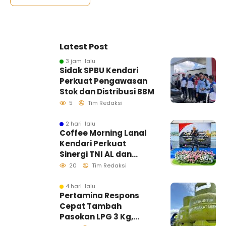
Latest Post
3 jam lalu
Sidak SPBU Kendari
Perkuat Pengawasan
Stok dan Distribusi BBM
5
Tim Redaksi
2 hari lalu
Coffee Morning Lanal
Kendari Perkuat
Sinergi TNI AL dan
Insan Pers Wujudkan
20
Tim Redaksi
Informasi Akurat
4 hari lalu
Pertamina Respons
Cepat Tambah
Pasokan LPG 3 Kg,