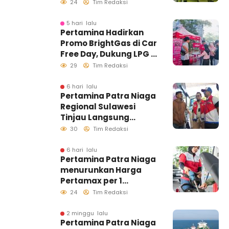
Kondisi Penyaluran di
24
Tim Redaksi
Sulawesi Selatan
Berlangsung Kondusif
5 hari lalu
Pertamina Hadirkan
Promo BrightGas di Car
Free Day, Dukung LPG 3
Kg Tepat Sasaran
29
Tim Redaksi
6 hari lalu
Pertamina Patra Niaga
Regional Sulawesi
Tinjau Langsung
Pelayanan SPBU di
30
Tim Redaksi
Makassar, Pastikan
Distribusi Biosolar
6 hari lalu
Pertamina Patra Niaga
Berjalan Optimal
menurunkan Harga
Pertamax per 1
Agustus 2026
24
Tim Redaksi
2 minggu lalu
Pertamina Patra Niaga