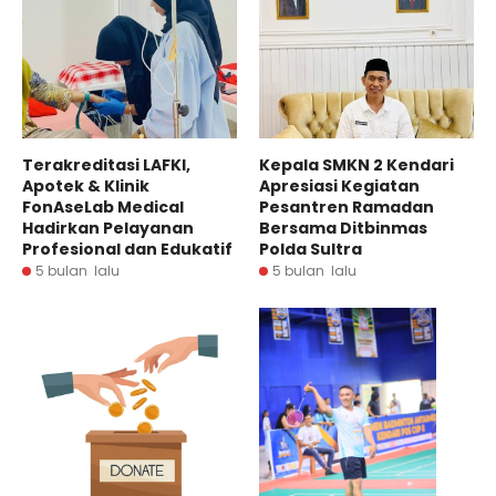
Terakreditasi LAFKI,
Kepala SMKN 2 Kendari
Apotek & Klinik
Apresiasi Kegiatan
FonAseLab Medical
Pesantren Ramadan
Hadirkan Pelayanan
Bersama Ditbinmas
Profesional dan Edukatif
Polda Sultra
5 bulan lalu
5 bulan lalu