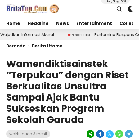
Sabtu, 08 Agu 2026
Home
Headline
News
Entertainment
Collect
si Akurat
Pertamina Respons Cepat Tambah Pasoka
4 hari lalu
Beranda
Berita Utama
Wamendiktisainstek
“Terpukau” dengan Riset
Berkualitas Unsultra
Sampai Ajak Bantu
Sukseskan Program
Sekolah Garuda
waktu baca 3 menit