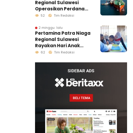
Regional Sulawesi
Operasikan Perdana
Ship to Ship
52
Tim Redaksi
Kolonodale, Perkuat
Distribusi B50 di
2 minggu lalu
Pertamina Patra Niaga
Kawasan Timur
Regional Sulawesi
Sulawesi
Rayakan Hari Anak
Nasional Melalui
62
Tim Redaksi
Rumah Anak Pesisir,
Ruang Tumbuh
Generasi Penjaga
Pesisir