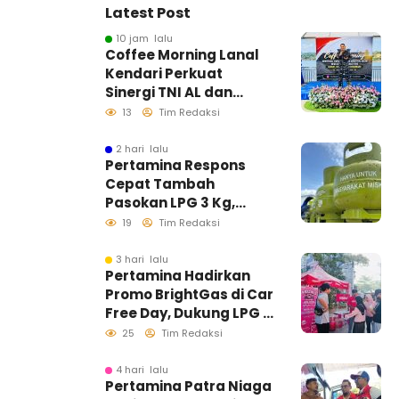
Latest Post
10 jam lalu
Coffee Morning Lanal
Kendari Perkuat
Sinergi TNI AL dan
Insan Pers Wujudkan
13
Tim Redaksi
Informasi Akurat
2 hari lalu
Pertamina Respons
Cepat Tambah
Pasokan LPG 3 Kg,
Kondisi Penyaluran di
19
Tim Redaksi
Sulawesi Selatan
Berlangsung Kondusif
3 hari lalu
Pertamina Hadirkan
Promo BrightGas di Car
Free Day, Dukung LPG 3
Kg Tepat Sasaran
25
Tim Redaksi
4 hari lalu
Pertamina Patra Niaga