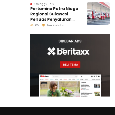
Ruang Tumbuh
2 minggu lalu
Pertamina Patra Niaga
Generasi Penjaga
Regional Sulawesi
Pesisir
Perluas Penyaluran
Biosolar B50, Kini
65
Tim Redaksi
Tersedia di 457 SPBU