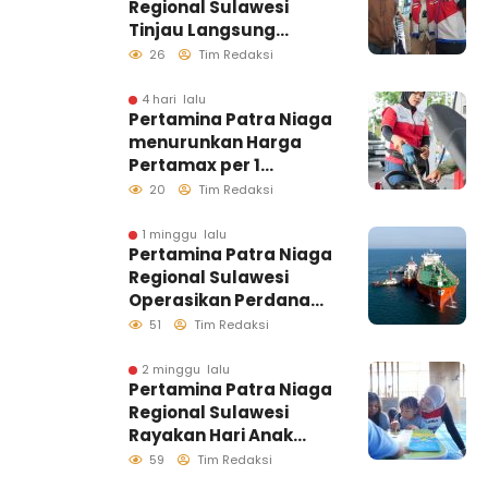
Regional Sulawesi
Tinjau Langsung
Pelayanan SPBU di
26
Tim Redaksi
Makassar, Pastikan
Distribusi Biosolar
4 hari lalu
Pertamina Patra Niaga
Berjalan Optimal
menurunkan Harga
Pertamax per 1
Agustus 2026
20
Tim Redaksi
1 minggu lalu
Pertamina Patra Niaga
Regional Sulawesi
Operasikan Perdana
Ship to Ship
51
Tim Redaksi
Kolonodale, Perkuat
Distribusi B50 di
2 minggu lalu
Pertamina Patra Niaga
Kawasan Timur
Regional Sulawesi
Sulawesi
Rayakan Hari Anak
Nasional Melalui
59
Tim Redaksi
Rumah Anak Pesisir,