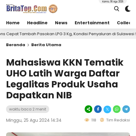
Kamis, 06 Agu 2026
Home
Headline
News
Entertainment
Collect
ah Pasokan LPG 3 Kg, Kondisi Penyaluran di Sulawesi Selatan Berl
Beranda
Berita Utama
Mahasiswa KKN Tematik
UHO Latih Warga Daftar
Legalitas Produk Usaha
Dapatkan NIB
waktu baca 2 menit
Minggu, 25 Agu 2024 14:34
118
Tim Redaksi