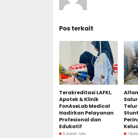
Pos terkait
Terakreditasi LAFKI,
Alfam
Apotek & Klinik
Salur
FonAseLab Medical
Telu
Hadirkan Pelayanan
Stun
Profesional dan
Perin
Edukatif
Kelu
5 bulan lalu
1 bul