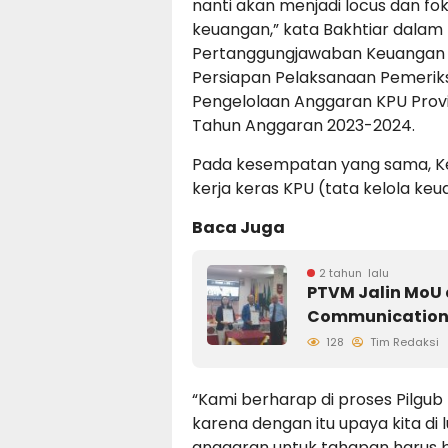
nanti akan menjadi locus dan fo
keuangan,” kata Bakhtiar dalam
Pertanggungjawaban Keuangan 
Persiapan Pelaksanaan Pemerik
Pengelolaan Anggaran KPU Provi
Tahun Anggaran 2023-2024.
Pada kesempatan yang sama, Ket
kerja keras KPU (tata kelola k
Baca Juga
2 tahun lalu
PTVM Jalin MoU 
Communication 
128
Tim Redaksi
“Kami berharap di proses Pilgub
karena dengan itu upaya kita di
anggaran untuk tahapan harus ber