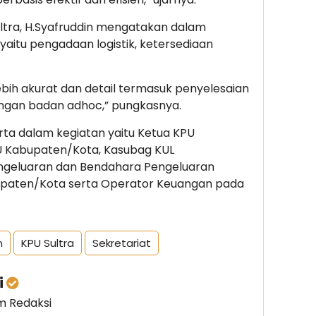
ultra, H.Syafruddin mengatakan dalam
aitu pengadaan logistik, ketersediaan
lebih akurat dan detail termasuk penyelesaian
ngan badan adhoc,” pungkasnya.
rta dalam kegiatan yaitu Ketua KPU
U Kabupaten/Kota, Kasubag KUL
ngeluaran dan Bendahara Pengeluaran
paten/Kota serta Operator Keuangan pada
n
KPU Sultra
Sekretariat
i
im Redaksi