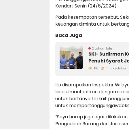
Kendari, Senin (24/6/2024).
Pada kesempatan tersebut, Sekre
keuangan diminta untuk bertang
Baca Juga
2 tahun lalu
SKI- Sudirman Ka
Penuhi Syarat J
110
Tim Redaksi
Itu disampaikan Inspektur Wilayah 
bisa dimanfaatkan dengan sebai
untuk bertanya terkait penggun
untuk mempertanggungjawabka
“Saya harap juga agar dilakuka
Pengadaan Barang dan Jasa ser