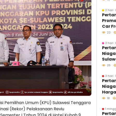
Sulaw
Berla
2 hari 
Perta
Kondu
Promo
Car F
LPG 3 
22
Sasar
3 hari 
Perta
Niaga
Sulawe
Langs
25
SPBU 
Pastik
3 hari 
Perta
Biosol
Niaga
Optim
Harga
Agust
18
si Pemilihan Umum (KPU) Sulawesi Tenggara
inasi (Rekor) Pelaksanaan Reviu
1 mingg
Perta
emester I Tahun 2024 di Hotel Kubah 9