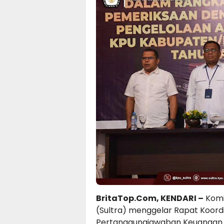
BritaTop.Com, KENDARI –
Komi
(Sultra) menggelar Rapat Koord
Pertanggungjawaban Keuangan S