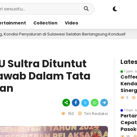
ertainment
Collection
Video
 Sulawesi Selatan Berlangsung Kondusif
Pertamin
2 hari lalu
U Sultra Dituntut
Lates
awab Dalam Tata
1 jam l
Coffe
Kenda
gan
Sinerg
Insan
5
Infor
1 hari l
150
Tim Redaksi
Perta
Cepa
Pasoka
Kondis
16