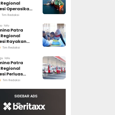
 Regional
esi Operasikan
a Ship to Ship
Tim Redaksi
odale, Perkuat
busi B50 di
u lalu
mina Patra
an Timur
 Regional
esi
esi Rayakan
Anak Nasional
Tim Redaksi
ui Rumah Anak
r, Ruang
gu lalu
mina Patra
h Generasi
 Regional
a Pesisir
si Perluas
luran Biosolar
Tim Redaksi
ini Tersedia di
PBU