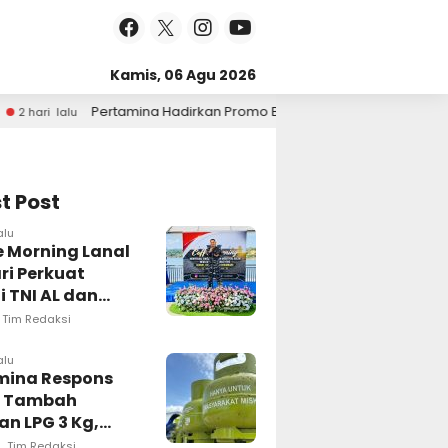
Kamis, 06 Agu 2026
a Hadirkan Promo BrightGas di Car Free Day, Dukung LPG 3 Kg Tepat
t Post
alu
e Morning Lanal
ri Perkuat
i TNI AL dan
 Pers Wujudkan
Tim Redaksi
masi Akurat
alu
mina Respons
t Tambah
n LPG 3 Kg,
i Penyaluran di
Tim Redaksi