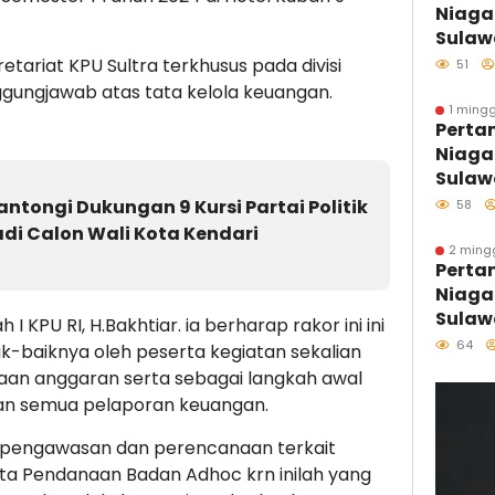
Niaga
Sulaw
Perdan
tariat KPU Sultra terkhusus pada divisi
51
Kolon
gungjawab atas tata kelola keuangan.
Distri
1 mingg
Perta
Kawas
Niaga
Sulaw
Sulaw
Hari 
ntongi Dukungan 9 Kursi Partai Politik
58
Melal
adi Calon Wali Kota Kendari
Pesisi
2 ming
Perta
Tumbu
Niaga
Penjag
Sulawe
I KPU RI, H.Bakhtiar. ia berharap rakor ini ini
Penya
64
k-baiknya oleh peserta kegiatan sekalian
B50, K
aan anggaran serta sebagai langkah awal
457 S
n semua pelaporan keuangan.
n pengawasan dan perencanaan terkait
ta Pendanaan Badan Adhoc krn inilah yang