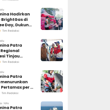
esi Selatan
ngsung
lalu
mina Hadirkan
sif
 BrightGas di
ree Day, Dukung
Kg Tepat
Tim Redaksi
an
lalu
mina Patra
 Regional
si Tinjau
ung Pelayanan
Tim Redaksi
di Makassar,
an Distribusi
lalu
mina Patra
ar Berjalan
 menurunkan
al
 Pertamax per 1
us 2026
Tim Redaksi
u lalu
mina Patra