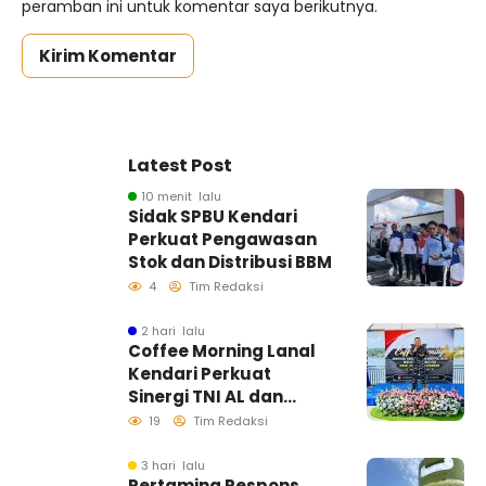
peramban ini untuk komentar saya berikutnya.
Latest Post
10 menit lalu
Sidak SPBU Kendari
Perkuat Pengawasan
Stok dan Distribusi BBM
4
Tim Redaksi
2 hari lalu
Coffee Morning Lanal
Kendari Perkuat
Sinergi TNI AL dan
Insan Pers Wujudkan
19
Tim Redaksi
Informasi Akurat
3 hari lalu
Pertamina Respons