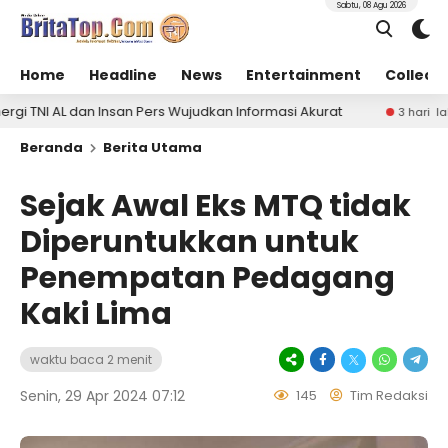
Sabtu, 08 Agu 2026
Home
Headline
News
Entertainment
Collect
 dan Insan Pers Wujudkan Informasi Akurat
Pertami
3 hari lalu
Beranda
Berita Utama
Sejak Awal Eks MTQ tidak
Diperuntukkan untuk
Penempatan Pedagang
Kaki Lima
waktu baca 2 menit
Senin, 29 Apr 2024 07:12
145
Tim Redaksi