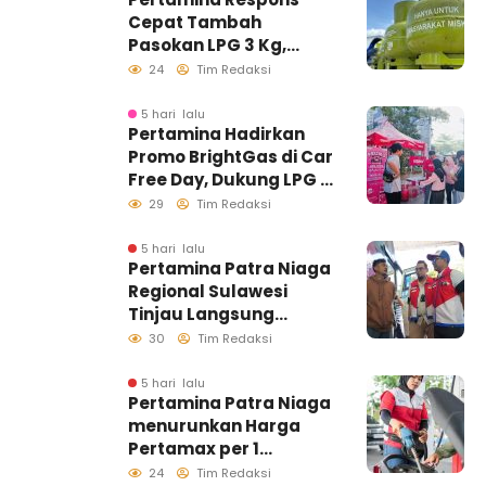
Cepat Tambah
Pasokan LPG 3 Kg,
Kondisi Penyaluran di
24
Tim Redaksi
Sulawesi Selatan
Berlangsung Kondusif
5 hari lalu
Pertamina Hadirkan
Promo BrightGas di Car
Free Day, Dukung LPG 3
Kg Tepat Sasaran
29
Tim Redaksi
5 hari lalu
Pertamina Patra Niaga
Regional Sulawesi
Tinjau Langsung
Pelayanan SPBU di
30
Tim Redaksi
Makassar, Pastikan
Distribusi Biosolar
5 hari lalu
Pertamina Patra Niaga
Berjalan Optimal
menurunkan Harga
Pertamax per 1
Agustus 2026
24
Tim Redaksi