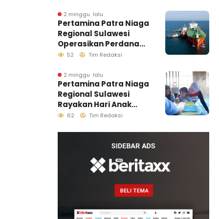
2 minggu lalu
Pertamina Patra Niaga
Regional Sulawesi
Operasikan Perdana
Ship to Ship
52
Tim Redaksi
Kolonodale, Perkuat
Distribusi B50 di
2 minggu lalu
Pertamina Patra Niaga
Kawasan Timur
Regional Sulawesi
Sulawesi
Rayakan Hari Anak
Nasional Melalui
62
Tim Redaksi
Rumah Anak Pesisir,
Ruang Tumbuh
Generasi Penjaga
Pesisir