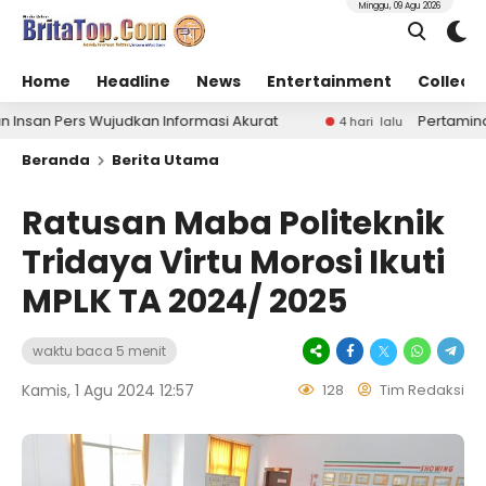
Minggu, 09 Agu 2026
Home
Headline
News
Entertainment
Collect
udkan Informasi Akurat
Pertamina Respons Cepat T
4 hari lalu
Beranda
Berita Utama
Ratusan Maba Politeknik
Tridaya Virtu Morosi Ikuti
MPLK TA 2024/ 2025
waktu baca 5 menit
Kamis, 1 Agu 2024 12:57
128
Tim Redaksi