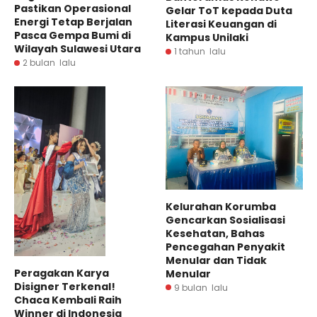
Pastikan Operasional
Gelar ToT kepada Duta
Energi Tetap Berjalan
Literasi Keuangan di
Pasca Gempa Bumi di
Kampus Unilaki
Wilayah Sulawesi Utara
1 tahun lalu
2 bulan lalu
Kelurahan Korumba
Gencarkan Sosialisasi
Kesehatan, Bahas
Pencegahan Penyakit
Menular dan Tidak
Peragakan Karya
Menular
Disigner Terkenal!
9 bulan lalu
Chaca Kembali Raih
Winner di Indonesia