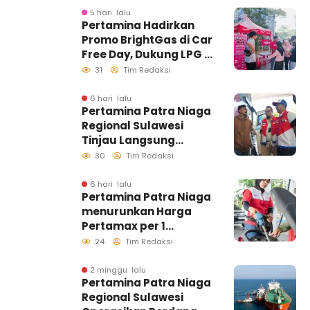
Berlangsung Kondusif
5 hari lalu
Pertamina Hadirkan
Promo BrightGas di Car
Free Day, Dukung LPG 3
Kg Tepat Sasaran
31
Tim Redaksi
6 hari lalu
Pertamina Patra Niaga
Regional Sulawesi
Tinjau Langsung
Pelayanan SPBU di
30
Tim Redaksi
Makassar, Pastikan
Distribusi Biosolar
6 hari lalu
Pertamina Patra Niaga
Berjalan Optimal
menurunkan Harga
Pertamax per 1
Agustus 2026
24
Tim Redaksi
2 minggu lalu
Pertamina Patra Niaga
Regional Sulawesi