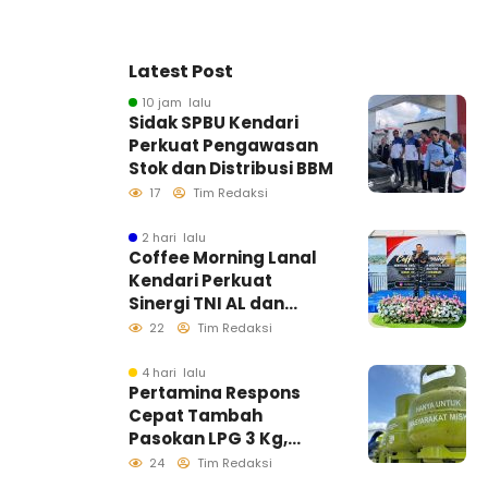
Latest Post
10 jam lalu
Sidak SPBU Kendari
Perkuat Pengawasan
Stok dan Distribusi BBM
17
Tim Redaksi
2 hari lalu
Coffee Morning Lanal
Kendari Perkuat
Sinergi TNI AL dan
Insan Pers Wujudkan
22
Tim Redaksi
Informasi Akurat
4 hari lalu
Pertamina Respons
Cepat Tambah
Pasokan LPG 3 Kg,
Kondisi Penyaluran di
24
Tim Redaksi
Sulawesi Selatan