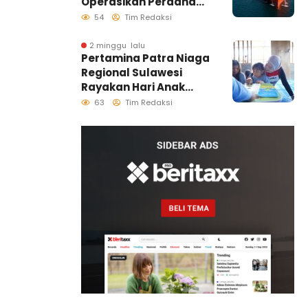
Operasikan Perdana
Ship to Ship
54
Tim Redaksi
Kolonodale, Perkuat
Distribusi B50 di
2 minggu lalu
Pertamina Patra Niaga
Kawasan Timur
Regional Sulawesi
Sulawesi
Rayakan Hari Anak
Nasional Melalui
63
Tim Redaksi
Rumah Anak Pesisir,
Ruang Tumbuh
Generasi Penjaga
Pesisir