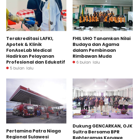
Terakreditasi LAFKI,
FHIL UHO Tanamkan Nilai
Apotek & Klinik
Budaya dan Agama
FonAseLab Medical
dalam Pembinaan
Hadirkan Pelayanan
Rimbawan Muda
Profesional dan Edukatif
6 bulan lalu
5 bulan lalu
Dukung GENCARKAN, OJK
Pertamina Patra Niaga
Sultra Bersama BPR
Regional Sulawesi
Bahteramas Konawe