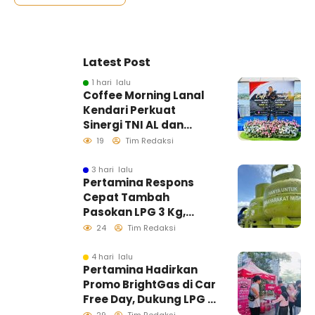
Latest Post
1 hari lalu
Coffee Morning Lanal
Kendari Perkuat
Sinergi TNI AL dan
Insan Pers Wujudkan
19
Tim Redaksi
Informasi Akurat
3 hari lalu
Pertamina Respons
Cepat Tambah
Pasokan LPG 3 Kg,
Kondisi Penyaluran di
24
Tim Redaksi
Sulawesi Selatan
Berlangsung Kondusif
4 hari lalu
Pertamina Hadirkan
Promo BrightGas di Car
Free Day, Dukung LPG 3
Kg Tepat Sasaran