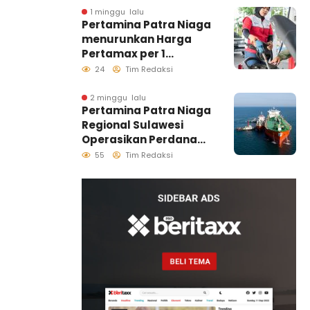
Distribusi Biosolar
1 minggu lalu
Pertamina Patra Niaga
Berjalan Optimal
menurunkan Harga
Pertamax per 1
Agustus 2026
24
Tim Redaksi
2 minggu lalu
Pertamina Patra Niaga
Regional Sulawesi
Operasikan Perdana
Ship to Ship
55
Tim Redaksi
Kolonodale, Perkuat
Distribusi B50 di
Kawasan Timur
Sulawesi