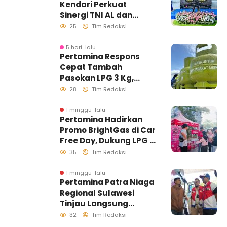
Kendari Perkuat
Sinergi TNI AL dan
Insan Pers Wujudkan
25
Tim Redaksi
Informasi Akurat
5 hari lalu
Pertamina Respons
Cepat Tambah
Pasokan LPG 3 Kg,
Kondisi Penyaluran di
28
Tim Redaksi
Sulawesi Selatan
Berlangsung Kondusif
1 minggu lalu
Pertamina Hadirkan
Promo BrightGas di Car
Free Day, Dukung LPG 3
Kg Tepat Sasaran
35
Tim Redaksi
1 minggu lalu
Pertamina Patra Niaga
Regional Sulawesi
Tinjau Langsung
Pelayanan SPBU di
32
Tim Redaksi
Makassar, Pastikan