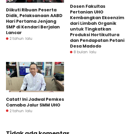
Dosen Fakultas
Diikuti Ribuan Peserta
Pertanian UHO
Didik, Pelaksanaan AABD
Kembangkan Ekoenzim
Hari Pertama Jenjang
dari Limbah Organik
SMP di Kendari Berjalan
untuk Tingkatkan
Lancar
Produksi Hortikultura
2 tahun lalu
dan Pendapatan Petani
Desa Madodo
8 bulan lalu
Catat! Ini Jadwal Pemkes
Camaba Jalur SMM UHO
2 tahun lalu
Tidak ada komentar