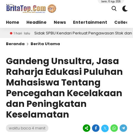
Senin, 10 Agu 2026
Home
Headline
News
Entertainment
Collect
SPBU Kendari Perkuat Pengawasan Stok dan Distribusi BBM
4 h
Beranda
Berita Utama
Gandeng Unsultra, Jasa
Raharja Edukasi Puluhan
Mahasiswa Tentang
Pencegahan Kecelakaan
dan Peningkatan
Keselamatan
waktu baca 4 menit