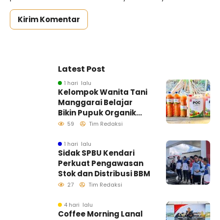
Latest Post
1 hari lalu
Kelompok Wanita Tani
Manggarai Belajar
Bikin Pupuk Organik
Cair, Dosen dan
59
Tim Redaksi
Mahasiswa KKN-
Tematik UHO Dorong
1 hari lalu
Sidak SPBU Kendari
Pertanian Mandiri dan
Perkuat Pengawasan
Ramah Lingkungan
Stok dan Distribusi BBM
27
Tim Redaksi
4 hari lalu
Coffee Morning Lanal