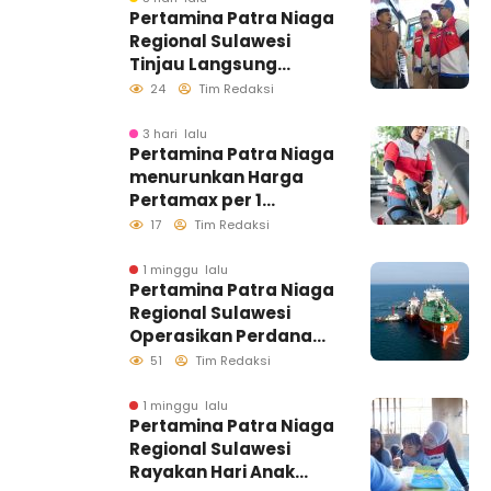
Pertamina Patra Niaga
Regional Sulawesi
Tinjau Langsung
Pelayanan SPBU di
24
Tim Redaksi
Makassar, Pastikan
Distribusi Biosolar
3 hari lalu
Pertamina Patra Niaga
Berjalan Optimal
menurunkan Harga
Pertamax per 1
Agustus 2026
17
Tim Redaksi
1 minggu lalu
Pertamina Patra Niaga
Regional Sulawesi
Operasikan Perdana
Ship to Ship
51
Tim Redaksi
Kolonodale, Perkuat
Distribusi B50 di
1 minggu lalu
Pertamina Patra Niaga
Kawasan Timur
Regional Sulawesi
Sulawesi
Rayakan Hari Anak