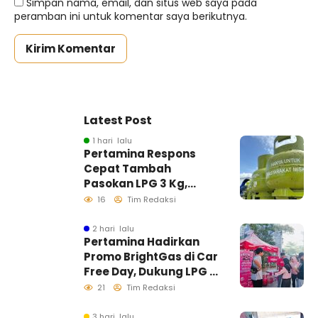
Simpan nama, email, dan situs web saya pada
peramban ini untuk komentar saya berikutnya.
Latest Post
1 hari lalu
Pertamina Respons
Cepat Tambah
Pasokan LPG 3 Kg,
Kondisi Penyaluran di
16
Tim Redaksi
Sulawesi Selatan
Berlangsung Kondusif
2 hari lalu
Pertamina Hadirkan
Promo BrightGas di Car
Free Day, Dukung LPG 3
Kg Tepat Sasaran
21
Tim Redaksi
3 hari lalu