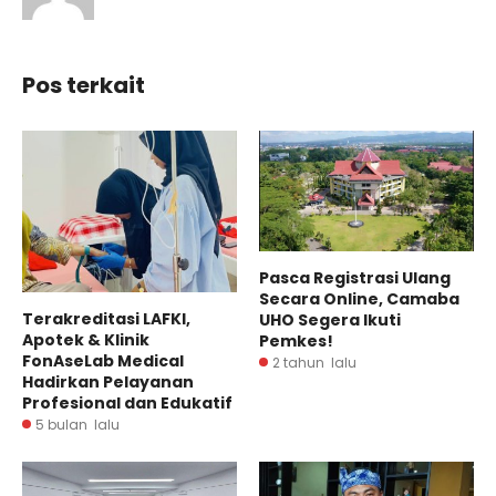
Pos terkait
Pasca Registrasi Ulang
Secara Online, Camaba
Terakreditasi LAFKI,
UHO Segera Ikuti
Apotek & Klinik
Pemkes!
FonAseLab Medical
2 tahun lalu
Hadirkan Pelayanan
Profesional dan Edukatif
5 bulan lalu