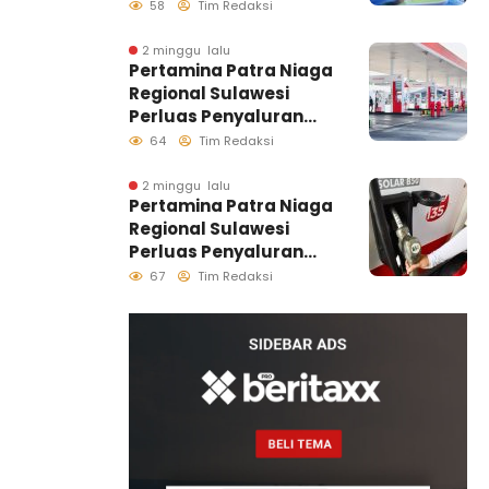
Nasional Melalui
58
Tim Redaksi
Rumah Anak Pesisir,
Ruang Tumbuh
2 minggu lalu
Pertamina Patra Niaga
Generasi Penjaga
Regional Sulawesi
Pesisir
Perluas Penyaluran
Biosolar B50, Kini
64
Tim Redaksi
Tersedia di 457 SPBU
2 minggu lalu
Pertamina Patra Niaga
Regional Sulawesi
Perluas Penyaluran
Biosolar B50, Kini
67
Tim Redaksi
Tersedia di 457 SPBU