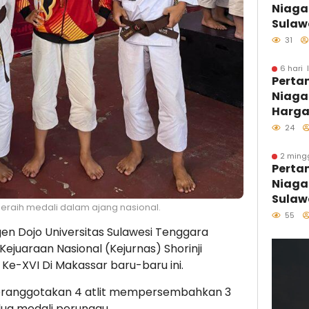
Niaga
Sulawe
Langs
31
SPBU 
Pastik
6 hari 
Perta
Biosol
Niaga
Optim
Harga
Agust
24
2 ming
Perta
Niaga
Sulaw
 meraih medali dalam ajang nasional.
Perdan
55
Kolon
en Dojo Universitas Sulawesi Tenggara
Distri
Kejuaraan Nasional (Kejurnas) Shorinji
Kawas
e-XVI Di Makassar baru-baru ini.
Sulaw
beranggotakan 4 atlit mempersembahkan 3
dua medali perunggu.