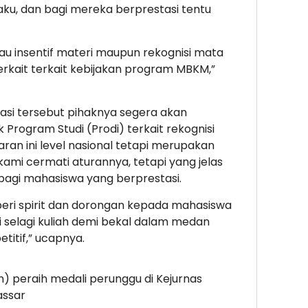
aku, dan bagi mereka berprestasi tentu
au insentif materi maupun rekognisi mata
terkait terkait kebijakan program MBKM,”
si tersebut pihaknya segera akan
rogram Studi (Prodi) terkait rekognisi
aran ini level nasional tetapi merupakan
kami cermati aturannya, tetapi yang jelas
agi mahasiswa yang berprestasi.
beri spirit dan dorongan kepada mahasiswa
selagi kuliah demi bekal dalam medan
itif,” ucapnya.
n) peraih medali perunggu di Kejurnas
assar