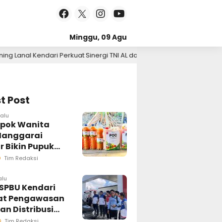
Minggu, 09 Agu
Sinergi TNI AL dan Insan Pers Wujudkan Informasi Akurat
2026
4 hari
t Post
lalu
pok Wanita
Manggarai
r Bikin Pupuk
k Cair, Dosen
Tim Redaksi
ahasiswa KKN-
ik UHO Dorong
alu
 SPBU Kendari
nian Mandiri
at Pengawasan
Ramah
an Distribusi
ungan
Tim Redaksi