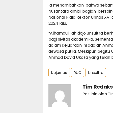
Ia menambahkan, bahwa sebanyak
Nusantara ambil bagian, bersai
Nasional Piala Rektor Unhas XVI
2024 lalu.
“Alhamdulillah dojo unsultra be
bagi sivitas akademika. Sementa
dalam kejuaraan ini adalah Ahma
dewasa putra. Meskipun begitu U
Ahmad David Ukaza yang telah be
Kejurnas
RUC
Unsultra
Tim Redaks
Pos lain oleh T