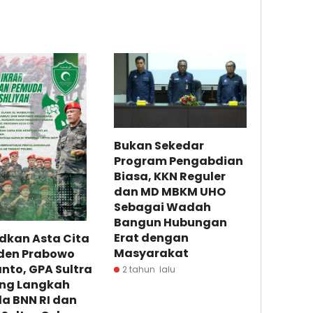
Bukan Sekedar
Program Pengabdian
Biasa, KKN Reguler
dan MD MBKM UHO
Sebagai Wadah
Bangun Hubungan
Erat dengan
dkan Asta Cita
Masyarakat
iden Prabowo
nto, GPA Sultra
2 tahun lalu
ng Langkah
a BNN RI dan