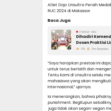
Atlet Dojo Unsultra Peraih Medal
RUC 2024 di Makassar
Baca Juga
2 tahun lalu
Dihadiri Kemend
Dosen Praktisi 
175
Tim Redaksi
“Saya harapkan prestasi ini dap
untuk terus berlatih dan meng
Tentu kami di Unsultra selalu 
mahasiswa yang akan mengikuti 
internasional,” ujarnya.
Ia menerangkan, bahwa pihakny
punishment. Begitupun sebalikn
juga tidak akan segan-segan me