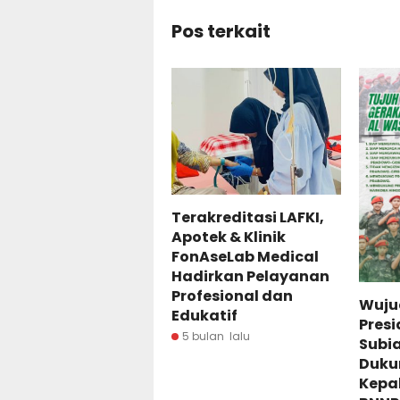
Pos terkait
Terakreditasi LAFKI,
Apotek & Klinik
FonAseLab Medical
Hadirkan Pelayanan
Profesional dan
Wuju
Edukatif
Pres
5 bulan lalu
Subia
Duku
Kepal