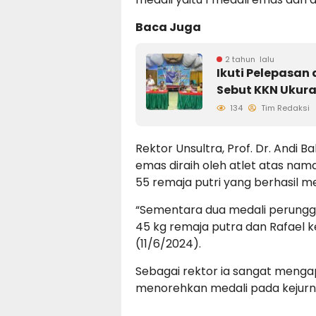
Baca Juga
2 tahun lalu
Ikuti Pelepasa
Sebut KKN Ukura
134
Tim Redaksi
Rektor Unsultra, Prof. Dr. Andi 
emas diraih oleh atlet atas nama
55 remaja putri yang berhasil me
“Sementara dua medali perunggu
45 kg remaja putra dan Rafael k
(11/6/2024).
Sebagai rektor ia sangat menga
menorehkan medali pada kejurnas 