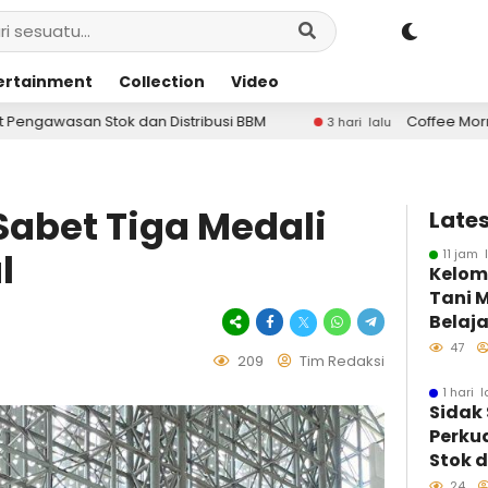
ertainment
Collection
Video
tribusi BBM
Coffee Morning Lanal Kendari Perkuat 
3 hari lalu
Sabet Tiga Medali
Lates
l
11 jam 
Kelom
Tani 
Belaja
Organi
47
209
Tim Redaksi
dan M
Temat
1 hari l
Sidak
Perta
Perku
dan 
Stok d
Lingk
BBM
24