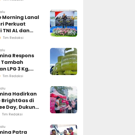
lalu
e Morning Lanal
ri Perkuat
i TNI AL dan
 Pers Wujudkan
Tim Redaksi
masi Akurat
lalu
mina Respons
t Tambah
n LPG 3 Kg,
i Penyaluran di
Tim Redaksi
esi Selatan
ngsung
lalu
mina Hadirkan
sif
 BrightGas di
ree Day, Dukung
Kg Tepat
Tim Redaksi
an
lalu
mina Patra