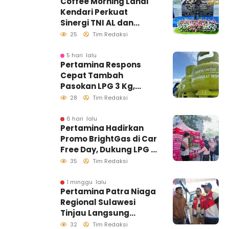
Coffee Morning Lanal
Kendari Perkuat
Sinergi TNI AL dan
Insan Pers Wujudkan
25
Tim Redaksi
Informasi Akurat
5 hari lalu
Pertamina Respons
Cepat Tambah
Pasokan LPG 3 Kg,
Kondisi Penyaluran di
28
Tim Redaksi
Sulawesi Selatan
Berlangsung Kondusif
6 hari lalu
Pertamina Hadirkan
Promo BrightGas di Car
Free Day, Dukung LPG 3
Kg Tepat Sasaran
35
Tim Redaksi
1 minggu lalu
Pertamina Patra Niaga
Regional Sulawesi
Tinjau Langsung
Pelayanan SPBU di
32
Tim Redaksi