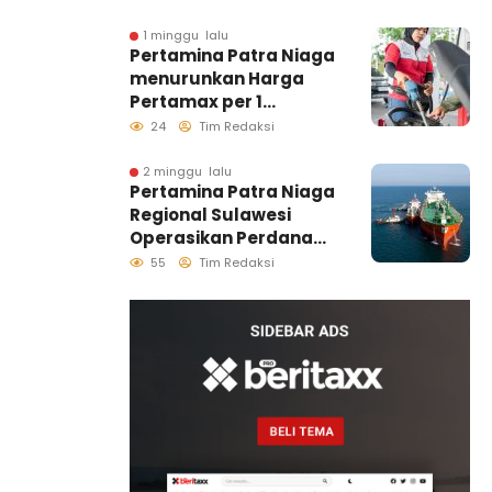
Makassar, Pastikan
Distribusi Biosolar
1 minggu lalu
Pertamina Patra Niaga
Berjalan Optimal
menurunkan Harga
Pertamax per 1
Agustus 2026
24
Tim Redaksi
2 minggu lalu
Pertamina Patra Niaga
Regional Sulawesi
Operasikan Perdana
Ship to Ship
55
Tim Redaksi
Kolonodale, Perkuat
Distribusi B50 di
Kawasan Timur
Sulawesi