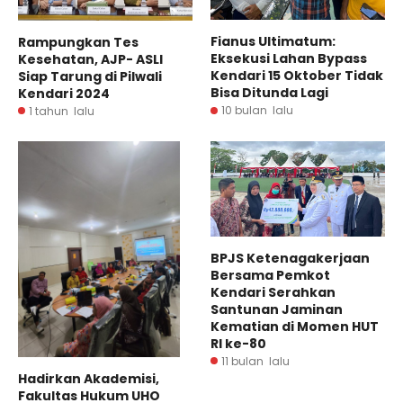
Fianus Ultimatum:
Rampungkan Tes
Eksekusi Lahan Bypass
Kesehatan, AJP- ASLI
Kendari 15 Oktober Tidak
Siap Tarung di Pilwali
Bisa Ditunda Lagi
Kendari 2024
10 bulan lalu
1 tahun lalu
BPJS Ketenagakerjaan
Bersama Pemkot
Kendari Serahkan
Santunan Jaminan
Kematian di Momen HUT
RI ke-80
11 bulan lalu
Hadirkan Akademisi,
Fakultas Hukum UHO