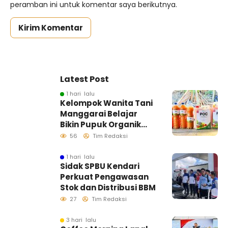
peramban ini untuk komentar saya berikutnya.
Latest Post
1 hari lalu
Kelompok Wanita Tani
Manggarai Belajar
Bikin Pupuk Organik
Cair, Dosen dan
56
Tim Redaksi
Mahasiswa KKN-
Tematik UHO Dorong
1 hari lalu
Sidak SPBU Kendari
Pertanian Mandiri dan
Perkuat Pengawasan
Ramah Lingkungan
Stok dan Distribusi BBM
27
Tim Redaksi
3 hari lalu