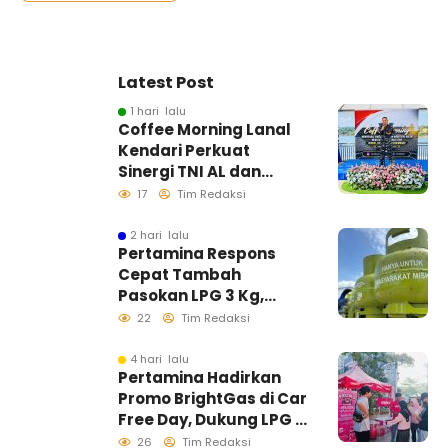
Latest Post
1 hari lalu
Coffee Morning Lanal
Kendari Perkuat
Sinergi TNI AL dan
Insan Pers Wujudkan
17
Tim Redaksi
Informasi Akurat
2 hari lalu
Pertamina Respons
Cepat Tambah
Pasokan LPG 3 Kg,
Kondisi Penyaluran di
22
Tim Redaksi
Sulawesi Selatan
Berlangsung Kondusif
4 hari lalu
Pertamina Hadirkan
Promo BrightGas di Car
Free Day, Dukung LPG 3
Kg Tepat Sasaran
26
Tim Redaksi