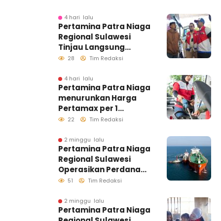
4 hari lalu
Pertamina Patra Niaga
Regional Sulawesi
Tinjau Langsung
Pelayanan SPBU di
28
Tim Redaksi
Makassar, Pastikan
Distribusi Biosolar
4 hari lalu
Pertamina Patra Niaga
Berjalan Optimal
menurunkan Harga
Pertamax per 1
Agustus 2026
22
Tim Redaksi
2 minggu lalu
Pertamina Patra Niaga
Regional Sulawesi
Operasikan Perdana
Ship to Ship
51
Tim Redaksi
Kolonodale, Perkuat
Distribusi B50 di
2 minggu lalu
Pertamina Patra Niaga
Kawasan Timur
Regional Sulawesi