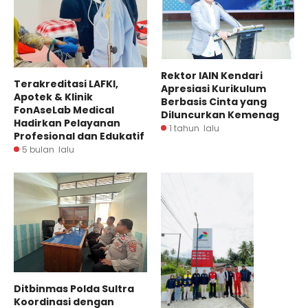
Rektor IAIN Kendari
Terakreditasi LAFKI,
Apresiasi Kurikulum
Apotek & Klinik
Berbasis Cinta yang
FonAseLab Medical
Diluncurkan Kemenag
Hadirkan Pelayanan
1 tahun lalu
Profesional dan Edukatif
5 bulan lalu
Ditbinmas Polda Sultra
Koordinasi dengan