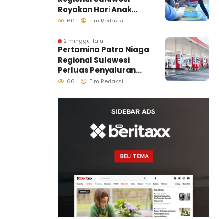
Sulawesi
Rayakan Hari Anak
Nasional Melalui
60
Tim Redaksi
Rumah Anak Pesisir,
Ruang Tumbuh
2 minggu lalu
Pertamina Patra Niaga
Generasi Penjaga
Regional Sulawesi
Pesisir
Perluas Penyaluran
Biosolar B50, Kini
66
Tim Redaksi
Tersedia di 457 SPBU