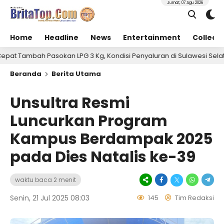
Jumat, 07 Agu 2026
Home
Headline
News
Entertainment
Collect
sokan LPG 3 Kg, Kondisi Penyaluran di Sulawesi Selatan Berlangsun
Beranda
Berita Utama
Unsultra Resmi
Luncurkan Program
Kampus Berdampak 2025
pada Dies Natalis ke-39
waktu baca 2 menit
Senin, 21 Jul 2025 08:03
145
Tim Redaksi