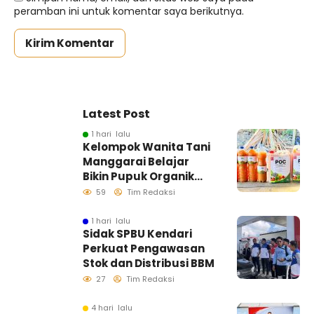
peramban ini untuk komentar saya berikutnya.
Latest Post
1 hari lalu
Kelompok Wanita Tani
Manggarai Belajar
Bikin Pupuk Organik
Cair, Dosen dan
59
Tim Redaksi
Mahasiswa KKN-
Tematik UHO Dorong
1 hari lalu
Sidak SPBU Kendari
Pertanian Mandiri dan
Perkuat Pengawasan
Ramah Lingkungan
Stok dan Distribusi BBM
27
Tim Redaksi
4 hari lalu