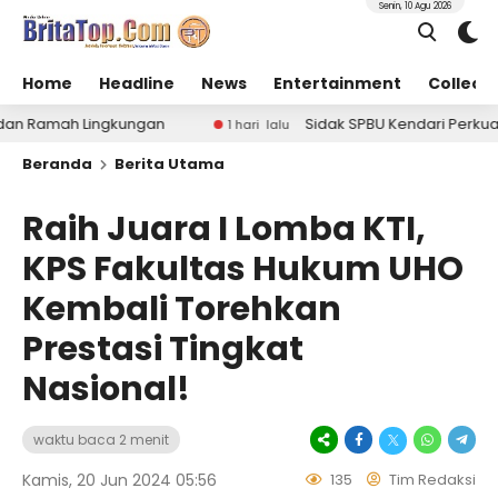
Senin, 10 Agu 2026
Home
Headline
News
Entertainment
Collect
ingkungan
Sidak SPBU Kendari Perkuat Pengawasan
1 hari lalu
Beranda
Berita Utama
Raih Juara I Lomba KTI,
KPS Fakultas Hukum UHO
Kembali Torehkan
Prestasi Tingkat
Nasional!
waktu baca 2 menit
Kamis, 20 Jun 2024 05:56
135
Tim Redaksi