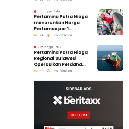
Makassar, Pastikan
Distribusi Biosolar
1 minggu lalu
Pertamina Patra Niaga
Berjalan Optimal
menurunkan Harga
Pertamax per 1
Agustus 2026
24
Tim Redaksi
2 minggu lalu
Pertamina Patra Niaga
Regional Sulawesi
Operasikan Perdana
Ship to Ship
55
Tim Redaksi
Kolonodale, Perkuat
Distribusi B50 di
Kawasan Timur
Sulawesi