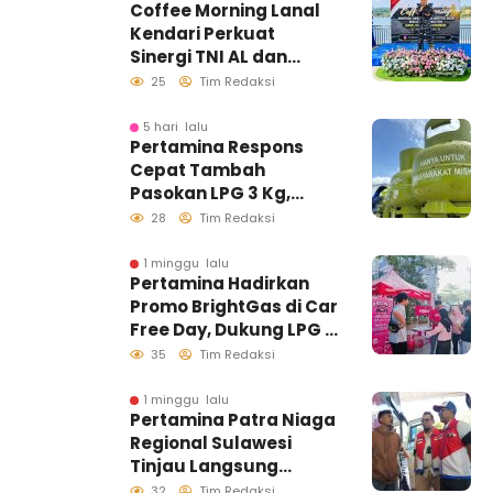
Coffee Morning Lanal
Kendari Perkuat
Sinergi TNI AL dan
Insan Pers Wujudkan
25
Tim Redaksi
Informasi Akurat
5 hari lalu
Pertamina Respons
Cepat Tambah
Pasokan LPG 3 Kg,
Kondisi Penyaluran di
28
Tim Redaksi
Sulawesi Selatan
Berlangsung Kondusif
1 minggu lalu
Pertamina Hadirkan
Promo BrightGas di Car
Free Day, Dukung LPG 3
Kg Tepat Sasaran
35
Tim Redaksi
1 minggu lalu
Pertamina Patra Niaga
Regional Sulawesi
Tinjau Langsung
Pelayanan SPBU di
32
Tim Redaksi