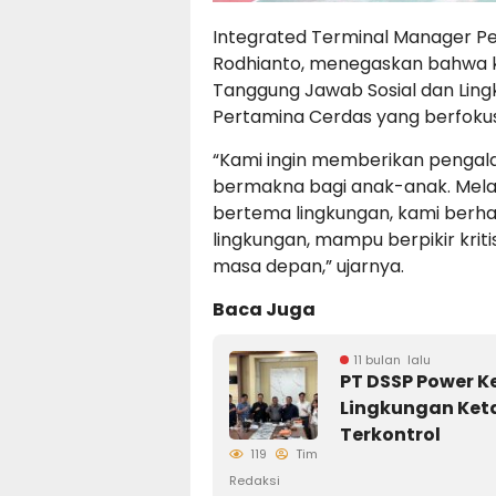
Integrated Terminal Manager P
Rodhianto, menegaskan bahwa ke
Tanggung Jawab Sosial dan Ling
Pertamina Cerdas yang berfokus
“Kami ingin memberikan pengal
bermakna bagi anak-anak. Mela
bertema lingkungan, kami berha
lingkungan, mampu berpikir kriti
masa depan,” ujarnya.
Baca Juga
11 bulan lalu
PT DSSP Power K
Lingkungan Keta
Terkontrol
119
Tim
Redaksi