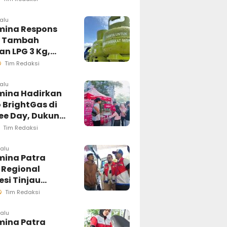
masi Akurat
lalu
mina Respons
t Tambah
n LPG 3 Kg,
i Penyaluran di
Tim Redaksi
esi Selatan
ngsung
lalu
mina Hadirkan
sif
 BrightGas di
ree Day, Dukung
Kg Tepat
Tim Redaksi
an
lalu
mina Patra
 Regional
si Tinjau
ung Pelayanan
Tim Redaksi
di Makassar,
an Distribusi
lalu
mina Patra
ar Berjalan