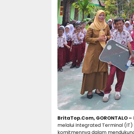
BritaTop.Com, GORONTALO –
melalui Integrated Terminal (I
komitmennya dalam mendukung p