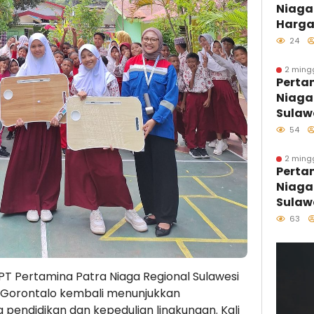
Niaga
Optim
Harga
Agust
24
2 ming
Perta
Niaga
Sulaw
Perdan
54
Kolon
Distri
2 ming
Perta
Kawas
Niaga
Sulaw
Sulaw
Hari 
63
Melal
Pesisi
Tumbu
PT Pertamina Patra Niaga Regional Sulawesi
Penjag
T) Gorontalo kembali menunjukkan
endidikan dan kepedulian lingkungan. Kali