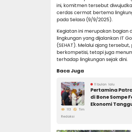
ini, komitmen tersebut diwujud
cerdas cermat bertema lingkung
pada Selasa (9/9/2025).
Kegiatan ini merupakan bagian d
lingkungan yang dijalankan IT Gor
(SEHAT). Melalui ajang tersebut,
berkompetisi, tetapi juga menu
terhadap lingkungan sejak dini.
Baca Juga
11 bulan lalu
Pertamina Patra
di Bone Sompe F
Ekonomi Tangguh
113
Tim
Redaksi