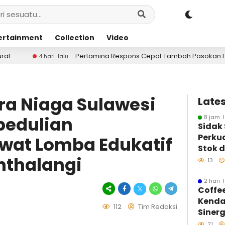
ertainment
Collection
Video
ertamina Respons Cepat Tambah Pasokan LPG 3 Kg, Kondisi Penyalura
ra Niaga Sulawesi
Lates
edulian
8 jam l
Sidak
Perku
wat Lomba Edukatif
Stok d
nthalangi
BBM
13
2 hari 
Coffe
Kenda
112
Tim Redaksi
Sinerg
Insan
21