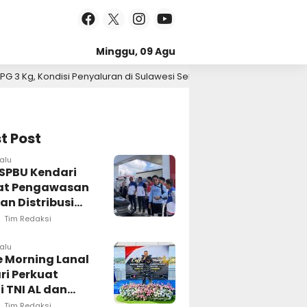
Minggu, 09 Agu
n di Sulawesi Selatan Berlangsung Kondusif
Pert
2026
5 hari lalu
t Post
alu
 SPBU Kendari
at Pengawasan
an Distribusi
Tim Redaksi
lalu
e Morning Lanal
ri Perkuat
i TNI AL dan
 Pers Wujudkan
Tim Redaksi