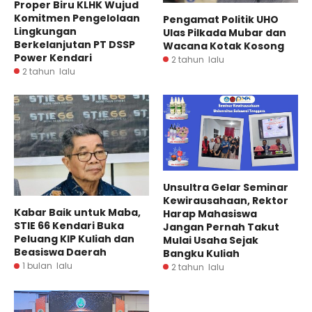
Proper Biru KLHK Wujud
Komitmen Pengelolaan
Pengamat Politik UHO
Lingkungan
Ulas Pilkada Mubar dan
Berkelanjutan PT DSSP
Wacana Kotak Kosong
Power Kendari
2 tahun lalu
2 tahun lalu
Unsultra Gelar Seminar
Kewirausahaan, Rektor
Kabar Baik untuk Maba,
Harap Mahasiswa
STIE 66 Kendari Buka
Jangan Pernah Takut
Peluang KIP Kuliah dan
Mulai Usaha Sejak
Beasiswa Daerah
Bangku Kuliah
1 bulan lalu
2 tahun lalu