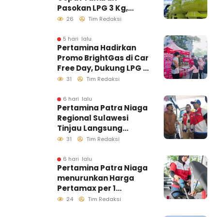
Pasokan LPG 3 Kg,
Kondisi Penyaluran di
26
Tim Redaksi
Sulawesi Selatan
Berlangsung Kondusif
5 hari lalu
Pertamina Hadirkan
Promo BrightGas di Car
Free Day, Dukung LPG 3
Kg Tepat Sasaran
31
Tim Redaksi
6 hari lalu
Pertamina Patra Niaga
Regional Sulawesi
Tinjau Langsung
Pelayanan SPBU di
31
Tim Redaksi
Makassar, Pastikan
Distribusi Biosolar
6 hari lalu
Pertamina Patra Niaga
Berjalan Optimal
menurunkan Harga
Pertamax per 1
Agustus 2026
24
Tim Redaksi