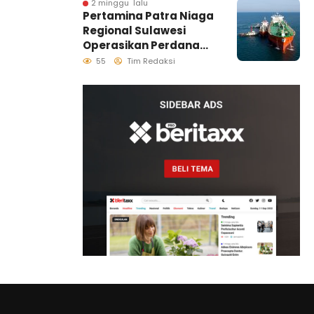
2 minggu lalu
Pertamina Patra Niaga
Regional Sulawesi
Operasikan Perdana
Ship to Ship
55
Tim Redaksi
Kolonodale, Perkuat
Distribusi B50 di
Kawasan Timur
Sulawesi