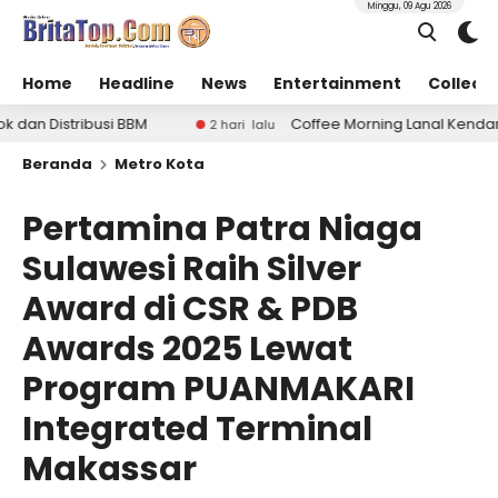
Minggu, 09 Agu 2026
Home
Headline
News
Entertainment
Collect
Coffee Morning Lanal Kendari Perkuat Sinergi TNI
2 hari lalu
Beranda
Metro Kota
Pertamina Patra Niaga
Sulawesi Raih Silver
Award di CSR & PDB
Awards 2025 Lewat
Program PUANMAKARI
Integrated Terminal
Makassar