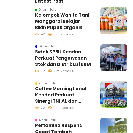
Latest Post
6 jam lalu
Kelompok Wanita Tani
Manggarai Belajar
Bikin Pupuk Organik
Cair, Dosen dan
42
Tim Redaksi
Mahasiswa KKN-
Tematik UHO Dorong
19 jam lalu
Sidak SPBU Kendari
Pertanian Mandiri dan
Perkuat Pengawasan
Ramah Lingkungan
Stok dan Distribusi BBM
22
Tim Redaksi
2 hari lalu
Coffee Morning Lanal
Kendari Perkuat
Sinergi TNI AL dan
Insan Pers Wujudkan
22
Tim Redaksi
Informasi Akurat
4 hari lalu
Pertamina Respons
Cepat Tambah