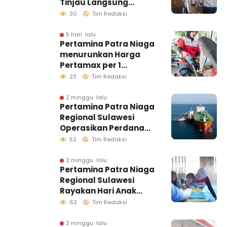
Tinjau Langsung
Pelayanan SPBU di
30
Tim Redaksi
Makassar, Pastikan
Distribusi Biosolar
5 hari lalu
Pertamina Patra Niaga
Berjalan Optimal
menurunkan Harga
Pertamax per 1
Agustus 2026
23
Tim Redaksi
2 minggu lalu
Pertamina Patra Niaga
Regional Sulawesi
Operasikan Perdana
Ship to Ship
52
Tim Redaksi
Kolonodale, Perkuat
Distribusi B50 di
2 minggu lalu
Pertamina Patra Niaga
Kawasan Timur
Regional Sulawesi
Sulawesi
Rayakan Hari Anak
Nasional Melalui
62
Tim Redaksi
Rumah Anak Pesisir,
Ruang Tumbuh
2 minggu lalu