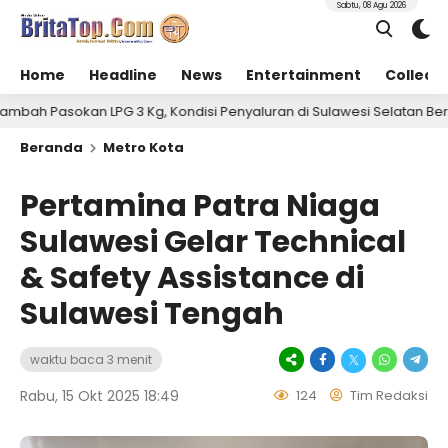
Sabtu, 08 Agu 2026
Home
Headline
News
Entertainment
Collect
ondisi Penyaluran di Sulawesi Selatan Berlangsung Kondusif
Beranda
Metro Kota
Pertamina Patra Niaga
Sulawesi Gelar Technical
& Safety Assistance di
Sulawesi Tengah
waktu baca 3 menit
Rabu, 15 Okt 2025 18:49
124
Tim Redaksi