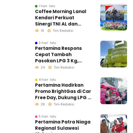
1 hari lalu
Coffee Morning Lanal
Kendari Perkuat
Sinergi TNI AL dan
Insan Pers Wujudkan
19
Tim Redaksi
Informasi Akurat
3 hari lalu
Pertamina Respons
Cepat Tambah
Pasokan LPG 3 Kg,
Kondisi Penyaluran di
24
Tim Redaksi
Sulawesi Selatan
Berlangsung Kondusif
4 hari lalu
Pertamina Hadirkan
Promo BrightGas di Car
Free Day, Dukung LPG 3
Kg Tepat Sasaran
28
Tim Redaksi
5 hari lalu
Pertamina Patra Niaga
Regional Sulawesi