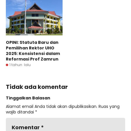
OPINI: Statuta Baru dan
Pemilihan Rektor UHO
2025: Konsistensi dalam
Reformasi Prof Zamrun
1 tahun lalu
Tidak ada komentar
Tinggalkan Balasan
Alamat email Anda tidak akan dipublikasikan.
Ruas yang
wajib ditandai
*
Komentar
*