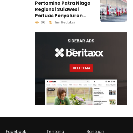
Pertamina Patra Niaga
Generasi Penjaga
Regional Sulawesi
Pesisir
Perluas Penyaluran
Biosolar B50, Kini
66
Tim Redaksi
Tersedia di 457 SPBU
Facebook
Tentang
Bantuan