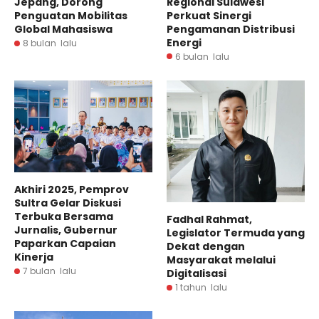
Regional Sulawesi
Jepang, Dorong
Perkuat Sinergi
Penguatan Mobilitas
Pengamanan Distribusi
Global Mahasiswa
Energi
8 bulan lalu
6 bulan lalu
Akhiri 2025, Pemprov
Sultra Gelar Diskusi
Terbuka Bersama
Fadhal Rahmat,
Jurnalis, Gubernur
Legislator Termuda yang
Paparkan Capaian
Dekat dengan
Kinerja
Masyarakat melalui
7 bulan lalu
Digitalisasi
1 tahun lalu