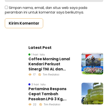
Simpan nama, email, dan situs web saya pada
peramban ini untuk komentar saya berikutnya.
Latest Post
1 hari lalu
Coffee Morning Lanal
Kendari Perkuat
Sinergi TNI AL dan
Insan Pers Wujudkan
17
Tim Redaksi
Informasi Akurat
3 hari lalu
Pertamina Respons
Cepat Tambah
Pasokan LPG 3 Kg,
Kondisi Penyaluran di
22
Tim Redaksi