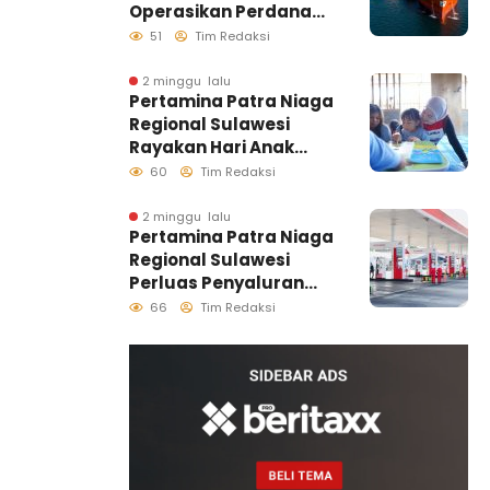
Operasikan Perdana
Ship to Ship
51
Tim Redaksi
Kolonodale, Perkuat
Distribusi B50 di
2 minggu lalu
Pertamina Patra Niaga
Kawasan Timur
Regional Sulawesi
Sulawesi
Rayakan Hari Anak
Nasional Melalui
60
Tim Redaksi
Rumah Anak Pesisir,
Ruang Tumbuh
2 minggu lalu
Pertamina Patra Niaga
Generasi Penjaga
Regional Sulawesi
Pesisir
Perluas Penyaluran
Biosolar B50, Kini
66
Tim Redaksi
Tersedia di 457 SPBU