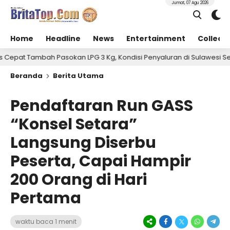
Jumat, 07 Agu 2026
Home
Headline
News
Entertainment
Collect
 Pasokan LPG 3 Kg, Kondisi Penyaluran di Sulawesi Selatan Berlang
Beranda
Berita Utama
Pendaftaran Run GASS
“Konsel Setara”
Langsung Diserbu
Peserta, Capai Hampir
200 Orang di Hari
Pertama
waktu baca 1 menit