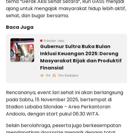
tema “Gerak Aksi Sehat Setara”, Run GASS menjadi
ajang untuk mengajak masyarakat hidup lebih aktif,
sehat, dan bugar bersama.
Baca Juga
9 bulan lalu
Gubernur Sultra Buka Bulan
Inklusi Keuangan 2025: Dorong
Masyarakat Bijak dan Produktif
Finansial
114
Tim Redaksi
Rencananya, event lari sehat ini akan berlangsung
pada Sabtu, 15 November 2025, bertempat di
Stadion Lababa Silondae – Area Perkantoran
Andoolo, dengan start pukul 06.30 WITA.
Selain berolahraga, peserta juga berkesempatan
mendapatkan doorprize menarik dengan total