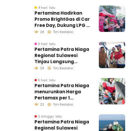
Sulawesi Selatan
Berlangsung Kondusif
4 hari lalu
Pertamina Hadirkan
Promo BrightGas di Car
Free Day, Dukung LPG 3
Kg Tepat Sasaran
28
Tim Redaksi
5 hari lalu
Pertamina Patra Niaga
Regional Sulawesi
Tinjau Langsung
Pelayanan SPBU di
29
Tim Redaksi
Makassar, Pastikan
Distribusi Biosolar
5 hari lalu
Pertamina Patra Niaga
Berjalan Optimal
menurunkan Harga
Pertamax per 1
Agustus 2026
23
Tim Redaksi
2 minggu lalu
Pertamina Patra Niaga
Regional Sulawesi