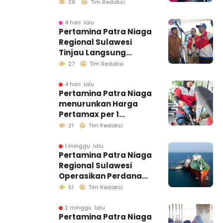
Kg Tepat Sasaran
26
Tim Redaksi
4 hari lalu
Pertamina Patra Niaga
Regional Sulawesi
Tinjau Langsung
Pelayanan SPBU di
27
Tim Redaksi
Makassar, Pastikan
Distribusi Biosolar
4 hari lalu
Pertamina Patra Niaga
Berjalan Optimal
menurunkan Harga
Pertamax per 1
Agustus 2026
21
Tim Redaksi
1 minggu lalu
Pertamina Patra Niaga
Regional Sulawesi
Operasikan Perdana
Ship to Ship
51
Tim Redaksi
Kolonodale, Perkuat
Distribusi B50 di
2 minggu lalu
Pertamina Patra Niaga
Kawasan Timur