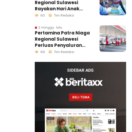
Regional Sulawesi
Sulawesi
Rayakan Hari Anak
Nasional Melalui
60
Tim Redaksi
Rumah Anak Pesisir,
Ruang Tumbuh
2 minggu lalu
Pertamina Patra Niaga
Generasi Penjaga
Regional Sulawesi
Pesisir
Perluas Penyaluran
Biosolar B50, Kini
66
Tim Redaksi
Tersedia di 457 SPBU