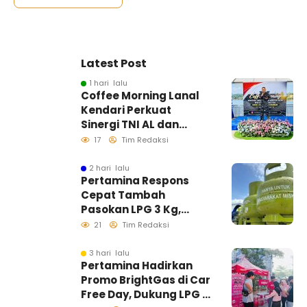
Latest Post
1 hari lalu
Coffee Morning Lanal
Kendari Perkuat
Sinergi TNI AL dan
Insan Pers Wujudkan
17
Tim Redaksi
Informasi Akurat
2 hari lalu
Pertamina Respons
Cepat Tambah
Pasokan LPG 3 Kg,
Kondisi Penyaluran di
21
Tim Redaksi
Sulawesi Selatan
Berlangsung Kondusif
3 hari lalu
Pertamina Hadirkan
Promo BrightGas di Car
Free Day, Dukung LPG 3