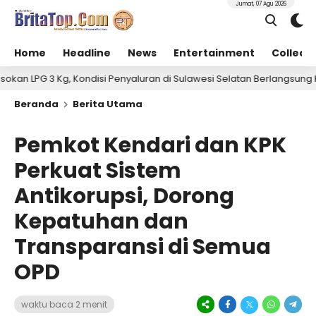
Jumat, 07 Agu 2026
Home
Headline
News
Entertainment
Collect
Kondisi Penyaluran di Sulawesi Selatan Berlangsung Kondusif
Beranda
Berita Utama
Pemkot Kendari dan KPK
Perkuat Sistem
Antikorupsi, Dorong
Kepatuhan dan
Transparansi di Semua
OPD
waktu baca 2 menit