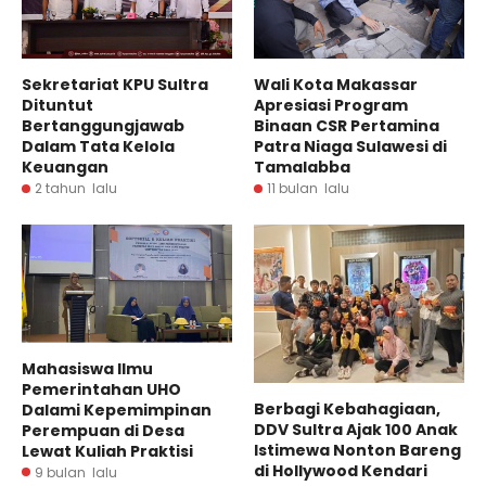
Sekretariat KPU Sultra
Wali Kota Makassar
Dituntut
Apresiasi Program
Bertanggungjawab
Binaan CSR Pertamina
Dalam Tata Kelola
Patra Niaga Sulawesi di
Keuangan
Tamalabba
2 tahun lalu
11 bulan lalu
Mahasiswa Ilmu
Pemerintahan UHO
Berbagi Kebahagiaan,
Dalami Kepemimpinan
DDV Sultra Ajak 100 Anak
Perempuan di Desa
Istimewa Nonton Bareng
Lewat Kuliah Praktisi
di Hollywood Kendari
9 bulan lalu