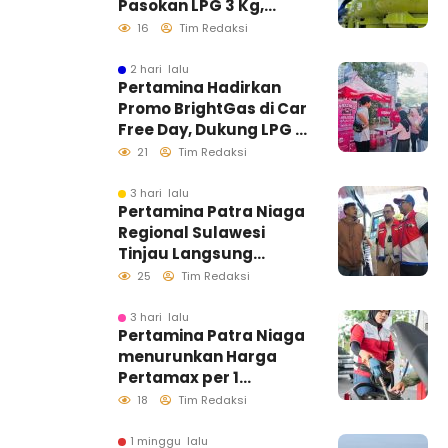
Pasokan LPG 3 Kg,
Kondisi Penyaluran di
16
Tim Redaksi
Sulawesi Selatan
Berlangsung Kondusif
2 hari lalu
Pertamina Hadirkan
Promo BrightGas di Car
Free Day, Dukung LPG 3
Kg Tepat Sasaran
21
Tim Redaksi
3 hari lalu
Pertamina Patra Niaga
Regional Sulawesi
Tinjau Langsung
Pelayanan SPBU di
25
Tim Redaksi
Makassar, Pastikan
Distribusi Biosolar
3 hari lalu
Pertamina Patra Niaga
Berjalan Optimal
menurunkan Harga
Pertamax per 1
Agustus 2026
18
Tim Redaksi
1 minggu lalu