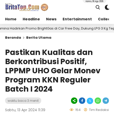
Kamis, 06 Agu 2026
Home
Headline
News
Entertainment
Collect
romo BrightGas di Car Free Day, Dukung LPG 3 Kg Tepat Sasaran
Beranda
Berita Utama
Pastikan Kualitas dan
Berkontribusi Positif,
LPPMP UHO Gelar Monev
Program KKN Reguler
Batch I 2024
waktu baca 3 menit
Sabtu, 13 Apr 2024 11:39
154
Tim Redaksi