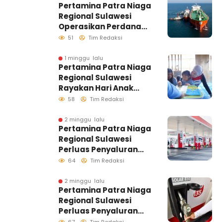
Pertamina Patra Niaga
Regional Sulawesi
Operasikan Perdana
Ship to Ship
51
Tim Redaksi
Kolonodale, Perkuat
Distribusi B50 di
1 minggu lalu
Pertamina Patra Niaga
Kawasan Timur
Regional Sulawesi
Sulawesi
Rayakan Hari Anak
Nasional Melalui
58
Tim Redaksi
Rumah Anak Pesisir,
Ruang Tumbuh
2 minggu lalu
Pertamina Patra Niaga
Generasi Penjaga
Regional Sulawesi
Pesisir
Perluas Penyaluran
Biosolar B50, Kini
64
Tim Redaksi
Tersedia di 457 SPBU
2 minggu lalu
Pertamina Patra Niaga
Regional Sulawesi
Perluas Penyaluran
Biosolar B50, Kini