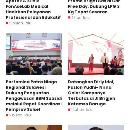
Apotek & Klinik
Promo BrightGas di Car
FonAseLab Medical
Free Day, Dukung LPG 3
Hadirkan Pelayanan
Kg Tepat Sasaran
Profesional dan Edukatif
2 hari lalu
5 bulan lalu
Pertamina Patra Niaga
Datangkan Dirly Idol,
Regional Sulawesi
Paslon Yudhi- Nirna
Dukung Penguatan
Gelar Kampanye
Pengawasan BBM Subsidi
Terbatas di Jl Brigjen
melalui Rapat Koordinasi
Katamso Baruga
Pemprov Sulsel
1 tahun lalu
3 bulan lalu