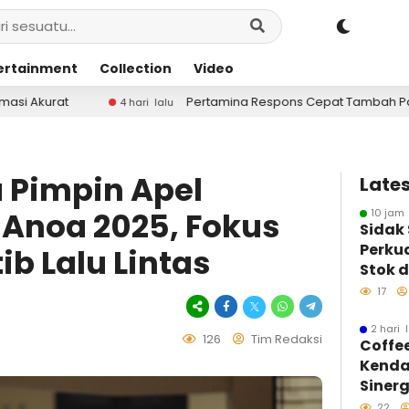
ertainment
Collection
Video
Pertamina Respons Cepat Tambah Pasokan LPG 3 Kg, Kondisi
hari lalu
a Pimpin Apel
Lates
 Anoa 2025, Fokus
10 jam 
Sidak
Perku
b Lalu Lintas
Stok d
BBM
17
2 hari 
126
Tim Redaksi
Coffe
Kenda
Sinerg
Insan
22