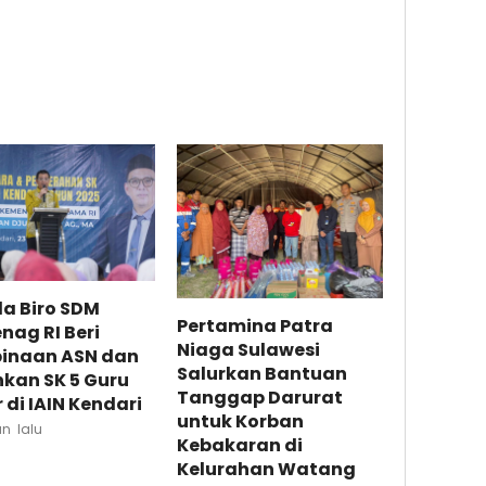
a Biro SDM
Pertamina Patra
ag RI Beri
Niaga Sulawesi
inaan ASN dan
Salurkan Bantuan
kan SK 5 Guru
Tanggap Darurat
 di IAIN Kendari
untuk Korban
un lalu
Kebakaran di
Kelurahan Watang