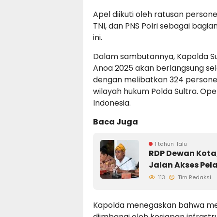
Apel diikuti oleh ratusan persone
TNI, dan PNS Polri sebagai bagi
ini.
Dalam sambutannya, Kapolda Su
Anoa 2025 akan berlangsung selam
dengan melibatkan 324 personel d
wilayah hukum Polda Sultra. Oper
Indonesia.
Baca Juga
1 tahun lalu
RDP Dewan Kota,
Jalan Akses Pel
113
Tim Redaksi
Kapolda menegaskan bahwa men
diimbangi oleh kesiapan infrastr