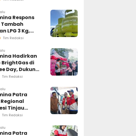
masi Akurat
lalu
mina Respons
t Tambah
n LPG 3 Kg,
i Penyaluran di
Tim Redaksi
esi Selatan
ngsung
lalu
mina Hadirkan
sif
 BrightGas di
ree Day, Dukung
Kg Tepat
Tim Redaksi
an
lalu
mina Patra
 Regional
si Tinjau
ung Pelayanan
Tim Redaksi
di Makassar,
an Distribusi
lalu
mina Patra
ar Berjalan