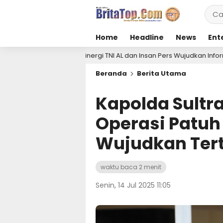
Home
Headline
News
Ent
t Sinergi TNI AL dan Insan Pers Wujudkan Informasi Akurat
4 
Beranda
Berita Utama
Kapolda Sultr
Operasi Patuh
Wujudkan Terti
waktu baca 2 menit
Senin, 14 Jul 2025 11:05