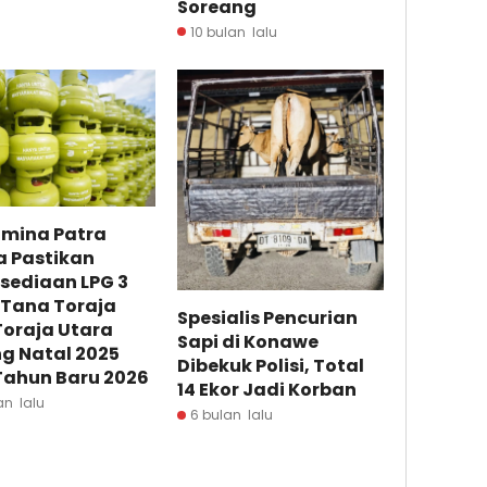
Soreang
10 bulan lalu
amina Patra
a Pastikan
sediaan LPG 3
 Tana Toraja
Spesialis Pencurian
Toraja Utara
Sapi di Konawe
g Natal 2025
Dibekuk Polisi, Total
Tahun Baru 2026
14 Ekor Jadi Korban
an lalu
6 bulan lalu