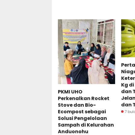
Pert
Niag
Keter
Kg di
dan 
PKMI UHO
Jelan
Perkenalkan Rocket
dan 
Stove dan Bio-
Ecompost sebagai
7 bul
Solusi Pengelolaan
Sampah di Kelurahan
Anduonohu