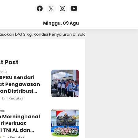
Minggu, 09 Agu
 Penyaluran di Sulawesi Selatan Berlangsung Kondusif
2026
5 har
t Post
lalu
 SPBU Kendari
at Pengawasan
an Distribusi
Tim Redaksi
lalu
e Morning Lanal
ri Perkuat
i TNI AL dan
 Pers Wujudkan
Tim Redaksi