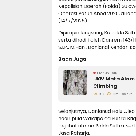
Kepolisian Daerah (Polda) Sula
Operasi Patuh Anoa 2025, di lap
(14/7/2025).
Dipimpin langsung, Kapolda Sultra 
serta dihadiri oleh Danrem 143/H
S.I.P., M.Han., Danlanal Kendari K
Baca Juga
1 tahun lalu
UKM Mata Alam U
Climbing
168
Tim Redaksi
Selanjutnya, Danlanud Halu Oleo
hadir pula Wakapolda Sultra Brigj
pejabat utama Polda Sultra, ser
Jasa Raharja.