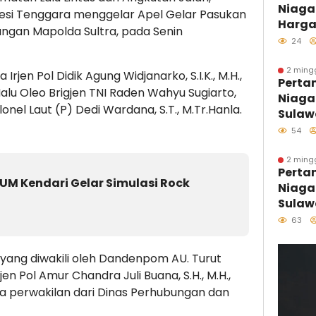
Niaga
Optim
wesi Tenggara menggelar Apel Gelar Pasukan
Harga
angan Mapolda Sultra, pada Senin
Agust
24
2 ming
Irjen Pol Didik Agung Widjanarko, S.I.K., M.H.,
Perta
alu Oleo Brigjen TNI Raden Wahyu Sugiarto,
Niaga
olonel Laut (P) Dedi Wardana, S.T., M.Tr.Hanla.
Sulaw
Perdan
54
Kolon
Distri
2 ming
Perta
Kawas
M Kendari Gelar Simulasi Rock
Niaga
Sulaw
Sulaw
Hari 
63
Melal
Pesisi
 yang diwakili oleh Dandenpom AU. Turut
Tumbu
en Pol Amur Chandra Juli Buana, S.H., M.H.,
Penjag
ta perwakilan dari Dinas Perhubungan dan