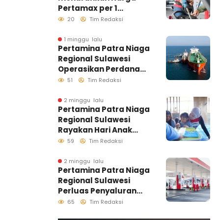
Pertamax per 1
Agustus 2026
20
Tim Redaksi
1 minggu lalu
Pertamina Patra Niaga
Regional Sulawesi
Operasikan Perdana
Ship to Ship
51
Tim Redaksi
Kolonodale, Perkuat
Distribusi B50 di
2 minggu lalu
Pertamina Patra Niaga
Kawasan Timur
Regional Sulawesi
Sulawesi
Rayakan Hari Anak
Nasional Melalui
59
Tim Redaksi
Rumah Anak Pesisir,
Ruang Tumbuh
2 minggu lalu
Pertamina Patra Niaga
Generasi Penjaga
Regional Sulawesi
Pesisir
Perluas Penyaluran
Biosolar B50, Kini
65
Tim Redaksi
Tersedia di 457 SPBU