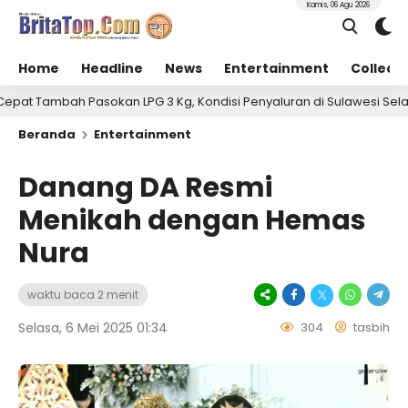
Kamis, 06 Agu 2026
Home
Headline
News
Entertainment
Collect
h Pasokan LPG 3 Kg, Kondisi Penyaluran di Sulawesi Selatan Berlan
Beranda
Entertainment
Danang DA Resmi
Menikah dengan Hemas
Nura
waktu baca 2 menit
Selasa, 6 Mei 2025 01:34
304
tasbih