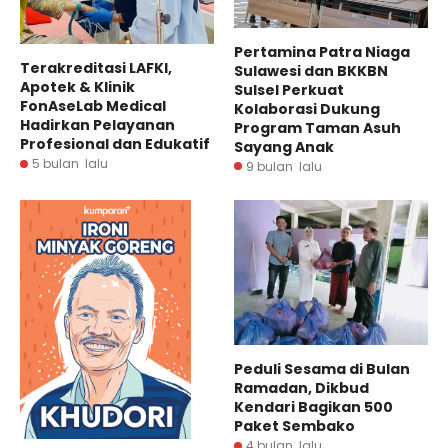
Pertamina Patra Niaga
Terakreditasi LAFKI,
Sulawesi dan BKKBN
Apotek & Klinik
Sulsel Perkuat
FonAseLab Medical
Kolaborasi Dukung
Hadirkan Pelayanan
Program Taman Asuh
Profesional dan Edukatif
Sayang Anak
5 bulan lalu
9 bulan lalu
Peduli Sesama di Bulan
Ramadan, Dikbud
Kendari Bagikan 500
Paket Sembako
4 bulan lalu