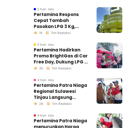
Informasi Akurat
2 hari lalu
Pertamina Respons
Cepat Tambah
Pasokan LPG 3 Kg,
Kondisi Penyaluran di
19
Tim Redaksi
Sulawesi Selatan
Berlangsung Kondusif
3 hari lalu
Pertamina Hadirkan
Promo BrightGas di Car
Free Day, Dukung LPG 3
Kg Tepat Sasaran
25
Tim Redaksi
4 hari lalu
Pertamina Patra Niaga
Regional Sulawesi
Tinjau Langsung
Pelayanan SPBU di
26
Tim Redaksi
Makassar, Pastikan
Distribusi Biosolar
4 hari lalu
Pertamina Patra Niaga
Berjalan Optimal
menurunkan Harga