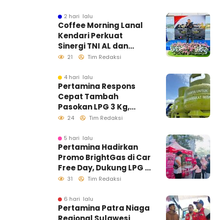
2 hari lalu
Coffee Morning Lanal
Kendari Perkuat
Sinergi TNI AL dan
Insan Pers Wujudkan
21
Tim Redaksi
Informasi Akurat
4 hari lalu
Pertamina Respons
Cepat Tambah
Pasokan LPG 3 Kg,
Kondisi Penyaluran di
24
Tim Redaksi
Sulawesi Selatan
Berlangsung Kondusif
5 hari lalu
Pertamina Hadirkan
Promo BrightGas di Car
Free Day, Dukung LPG 3
Kg Tepat Sasaran
31
Tim Redaksi
6 hari lalu
Pertamina Patra Niaga
Regional Sulawesi