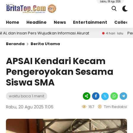
Sabtu, 08 Agu 2026
Home
Headline
News
Entertainment
Collect
nsan Pers Wujudkan Informasi Akurat
Pertamina Res
4 hari lalu
Beranda
Berita Utama
APSAI Kendari Kecam
Pengeroyokan Sesama
Siswa SMA
waktu baca 1 menit
Rabu, 20 Agu 2025 11:06
167
Tim Redaksi