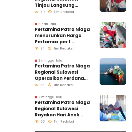
Tinjau Langsung
Pelayanan SPBU di
30
Tim Redaksi
Makassar, Pastikan
Distribusi Biosolar
6 hari lalu
Pertamina Patra Niaga
Berjalan Optimal
menurunkan Harga
Pertamax per 1
Agustus 2026
24
Tim Redaksi
2 minggu lalu
Pertamina Patra Niaga
Regional Sulawesi
Operasikan Perdana
Ship to Ship
53
Tim Redaksi
Kolonodale, Perkuat
Distribusi B50 di
2 minggu lalu
Pertamina Patra Niaga
Kawasan Timur
Regional Sulawesi
Sulawesi
Rayakan Hari Anak
Nasional Melalui
63
Tim Redaksi
Rumah Anak Pesisir,