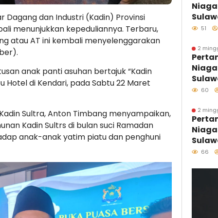
Niaga
Sulaw
 Dagang dan Industri (Kadin) Provinsi
Perdan
bali menunjukkan kepeduliannya. Terbaru,
51
Kolon
ng atau AT ini kembali menyelenggarakan
Distri
2 ming
ber).
Perta
Kawas
Niaga
Sulaw
ratusan anak panti asuhan bertajuk “Kadin
Sulaw
u Hotel di Kendari, pada Sabtu 22 Maret
Hari 
60
Melal
Pesisi
2 ming
 Kadin Sultra, Anton Timbang menyampaikan,
Perta
Tumbu
unan Kadin Sultrs di bulan suci Ramadan
Niaga
Penjag
adap anak-anak yatim piatu dan penghuni
Sulawe
Penya
66
B50, K
457 S