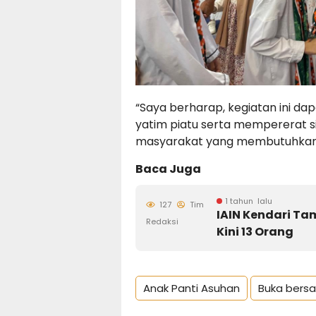
“Saya berharap, kegiatan ini 
yatim piatu serta mempererat si
masyarakat yang membutuhkan,
Baca Juga
1 tahun lalu
127
Tim
IAIN Kendari Tam
Redaksi
Kini 13 Orang
Anak Panti Asuhan
Buka bers