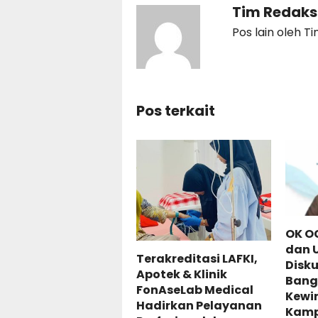
Tim Redaks
Pos lain oleh T
Pos terkait
OK OC
dan U
Terakreditasi LAFKI,
Disku
Apotek & Klinik
Bang
FonAseLab Medical
Kewi
Hadirkan Pelayanan
Kamp