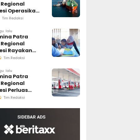
 Regional
esi Operasikan
a Ship to Ship
Tim Redaksi
odale, Perkuat
busi B50 di
gu lalu
mina Patra
an Timur
 Regional
esi
esi Rayakan
Anak Nasional
Tim Redaksi
ui Rumah Anak
r, Ruang
gu lalu
mina Patra
h Generasi
 Regional
a Pesisir
si Perluas
luran Biosolar
Tim Redaksi
ini Tersedia di
PBU