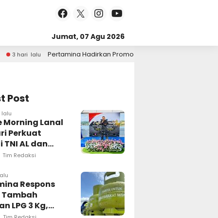
Jumat, 07 Agu 2026
rkan Promo BrightGas di Car Free Day, Dukung LPG 3 Kg Tepat Sasar
t Post
lalu
e Morning Lanal
ri Perkuat
i TNI AL dan
 Pers Wujudkan
Tim Redaksi
masi Akurat
lalu
mina Respons
t Tambah
n LPG 3 Kg,
i Penyaluran di
Tim Redaksi