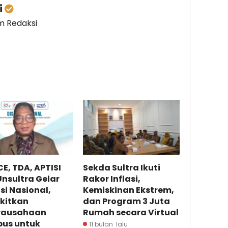
i
im Redaksi
E, TDA, APTISI
Sekda Sultra Ikuti
nsultra Gelar
Rakor Inflasi,
si Nasional,
Kemiskinan Ekstrem,
kitkan
dan Program 3 Juta
rausahaan
Rumah secara Virtual
us untuk
11 bulan lalu