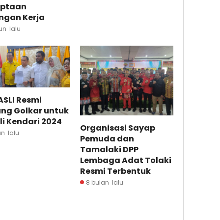
iptaan
ngan Kerja
un lalu
ASLI Resmi
ung Golkar untuk
li Kendari 2024
Organisasi Sayap
un lalu
Pemuda dan
Tamalaki DPP
Lembaga Adat Tolaki
Resmi Terbentuk
8 bulan lalu