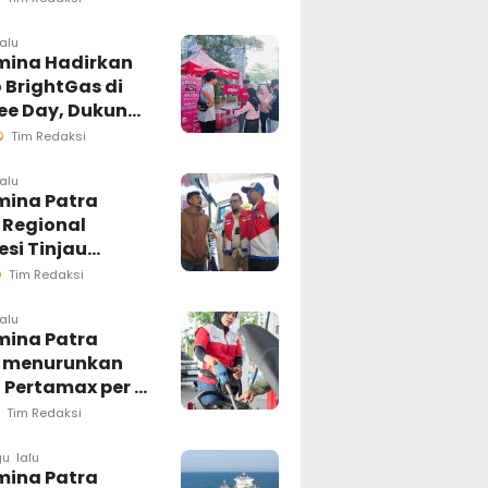
esi Selatan
ngsung
lalu
mina Hadirkan
sif
 BrightGas di
ree Day, Dukung
Kg Tepat
Tim Redaksi
an
lalu
mina Patra
 Regional
si Tinjau
ung Pelayanan
Tim Redaksi
di Makassar,
an Distribusi
lalu
mina Patra
ar Berjalan
 menurunkan
al
 Pertamax per 1
us 2026
Tim Redaksi
u lalu
mina Patra