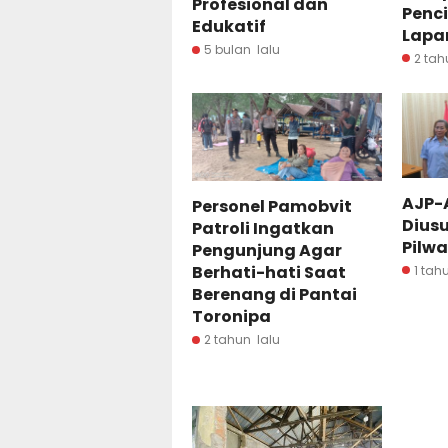
Profesional dan
Penc
Edukatif
Lapa
5 bulan lalu
2 tah
AJP-
Personel Pamobvit
Dius
Patroli Ingatkan
Pilwa
Pengunjung Agar
Berhati-hati Saat
1 tah
Berenang di Pantai
Toronipa
2 tahun lalu