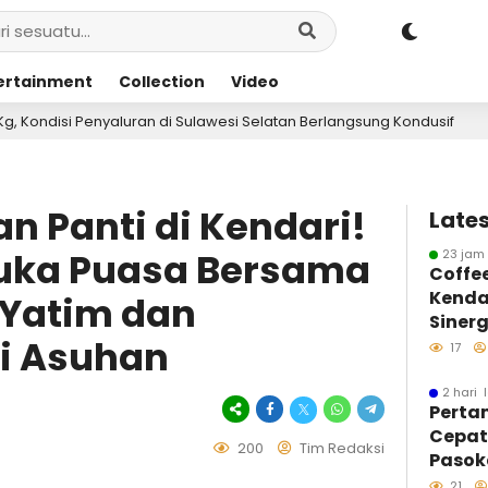
ertainment
Collection
Video
esi Selatan Berlangsung Kondusif
Pertamina Hadi
3 hari lalu
n Panti di Kendari!
Lates
Buka Puasa Bersama
23 jam 
Coffe
Kenda
 Yatim dan
Sinerg
i Asuhan
Insan
17
Infor
2 hari 
Perta
Cepa
200
Tim Redaksi
Pasoka
Kondis
21