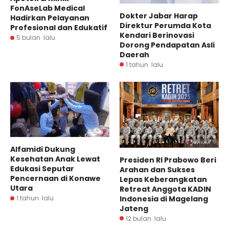
FonAseLab Medical
Dokter Jabar Harap
Hadirkan Pelayanan
Direktur Perumda Kota
Profesional dan Edukatif
Kendari Berinovasi
5 bulan lalu
Dorong Pendapatan Asli
Daerah
1 tahun lalu
Alfamidi Dukung
Kesehatan Anak Lewat
Presiden RI Prabowo Beri
Edukasi Seputar
Arahan dan Sukses
Pencernaan di Konawe
Lepas Keberangkatan
Utara
Retreat Anggota KADIN
Indonesia di Magelang
1 tahun lalu
Jateng
12 bulan lalu