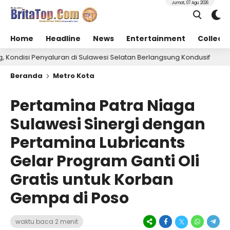
Jumat, 07 Agu 2026
Home
Headline
News
Entertainment
Collect
 di Sulawesi Selatan Berlangsung Kondusif
Perta
4 hari lalu
Beranda
Metro Kota
Pertamina Patra Niaga
Sulawesi Sinergi dengan
Pertamina Lubricants
Gelar Program Ganti Oli
Gratis untuk Korban
Gempa di Poso
waktu baca 2 menit