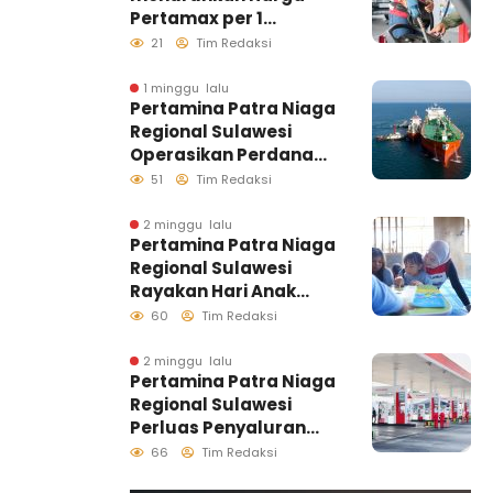
Pertamax per 1
Agustus 2026
21
Tim Redaksi
1 minggu lalu
Pertamina Patra Niaga
Regional Sulawesi
Operasikan Perdana
Ship to Ship
51
Tim Redaksi
Kolonodale, Perkuat
Distribusi B50 di
2 minggu lalu
Pertamina Patra Niaga
Kawasan Timur
Regional Sulawesi
Sulawesi
Rayakan Hari Anak
Nasional Melalui
60
Tim Redaksi
Rumah Anak Pesisir,
Ruang Tumbuh
2 minggu lalu
Pertamina Patra Niaga
Generasi Penjaga
Regional Sulawesi
Pesisir
Perluas Penyaluran
Biosolar B50, Kini
66
Tim Redaksi
Tersedia di 457 SPBU