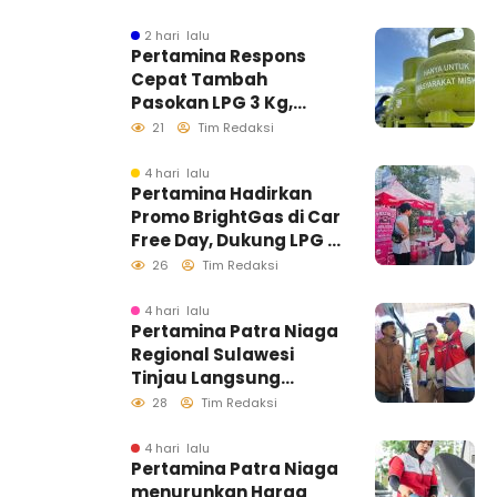
Informasi Akurat
2 hari lalu
Pertamina Respons
Cepat Tambah
Pasokan LPG 3 Kg,
Kondisi Penyaluran di
21
Tim Redaksi
Sulawesi Selatan
Berlangsung Kondusif
4 hari lalu
Pertamina Hadirkan
Promo BrightGas di Car
Free Day, Dukung LPG 3
Kg Tepat Sasaran
26
Tim Redaksi
4 hari lalu
Pertamina Patra Niaga
Regional Sulawesi
Tinjau Langsung
Pelayanan SPBU di
28
Tim Redaksi
Makassar, Pastikan
Distribusi Biosolar
4 hari lalu
Pertamina Patra Niaga
Berjalan Optimal
menurunkan Harga