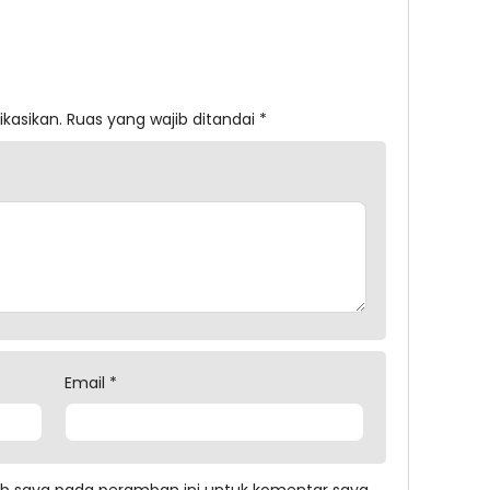
ikasikan.
Ruas yang wajib ditandai
*
Email
*
eb saya pada peramban ini untuk komentar saya