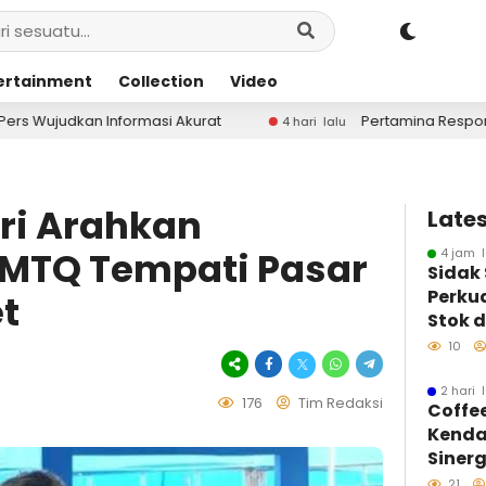
ertainment
Collection
Video
masi Akurat
Pertamina Respons Cepat Tambah Pasok
4 hari lalu
ri Arahkan
Lates
 MTQ Tempati Pasar
4 jam l
Sidak
Perku
t
Stok d
BBM
10
2 hari 
176
Tim Redaksi
Coffe
Kenda
Sinerg
Insan
21