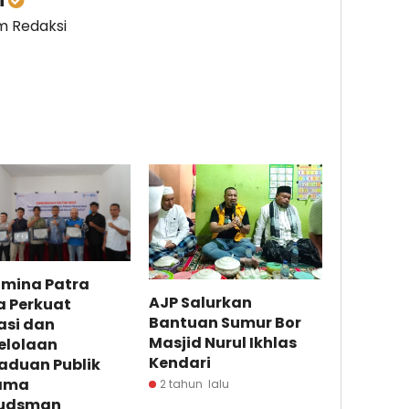
im Redaksi
amina Patra
AJP Salurkan
a Perkuat
Bantuan Sumur Bor
asi dan
Masjid Nurul Ikhlas
elolaan
Kendari
aduan Publik
ama
2 tahun lalu
udsman