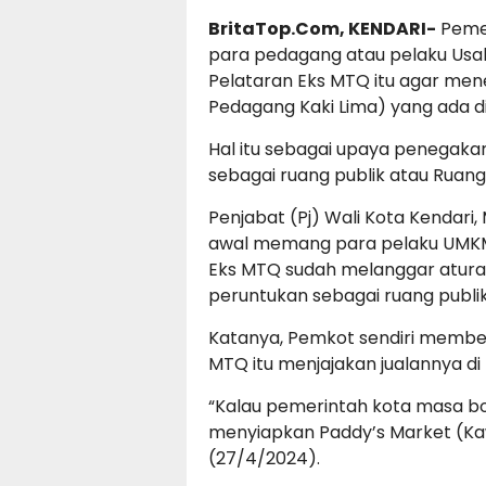
BritaTop.Com, KENDARI-
Pemer
para pedagang atau pelaku Usah
Pelataran Eks MTQ itu agar me
Pedagang Kaki Lima) yang ada di
Hal itu sebagai upaya penegakan
sebagai ruang publik atau Ruang
Penjabat (Pj) Wali Kota Kenda
awal memang para pelaku UMKM 
Eks MTQ sudah melanggar aturan
peruntukan sebagai ruang publik
Katanya, Pemkot sendiri member
MTQ itu menjajakan jualannya di
“Kalau pemerintah kota masa b
menyiapkan Paddy’s Market (Kaw
(27/4/2024).