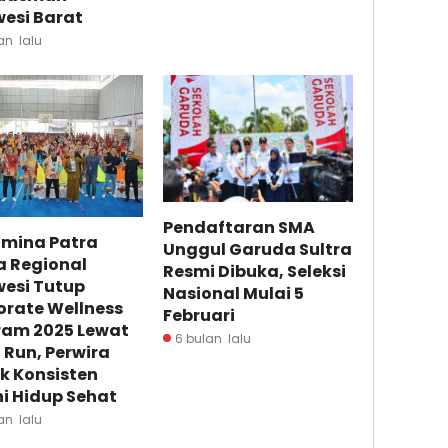
esi Barat
an lalu
Pendaftaran SMA
amina Patra
Unggul Garuda Sultra
a Regional
Resmi Dibuka, Seleksi
wesi Tutup
Nasional Mulai 5
orate Wellness
Februari
ram 2025 Lewat
6 bulan lalu
 Run, Perwira
k Konsisten
i Hidup Sehat
an lalu