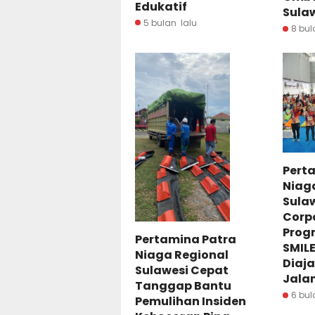
Edukatif
Sulaw
5 bulan lalu
8 bul
Pert
Niag
Sula
Corp
Prog
Pertamina Patra
SMILE
Niaga Regional
Diaja
Sulawesi Cepat
Jalan
Tanggap Bantu
6 bul
Pemulihan Insiden