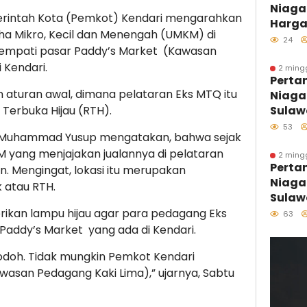
Niaga
Optim
intah Kota (Pemkot) Kendari mengarahkan
Harga
a Mikro, Kecil dan Menengah (UMKM) di
Agust
24
nempati pasar Paddy’s Market (Kawasan
 Kendari.
2 ming
Perta
 aturan awal, dimana pelataran Eks MTQ itu
Niaga
 Terbuka Hijau (RTH).
Sulaw
Perdan
53
ri, Muhammad Yusup mengatakan, bahwa sejak
Kolon
yang menjajakan jualannya di pelataran
Distri
2 ming
Perta
. Mengingat, lokasi itu merupakan
Kawas
Niaga
Sulaw
 atau RTH.
Sulaw
Hari 
ikan lampu hijau agar para pedagang Eks
63
Melal
 Paddy’s Market yang ada di Kendari.
Pesisi
odoh. Tidak mungkin Pemkot Kendari
Tumbu
asan Pedagang Kaki Lima),” ujarnya, Sabtu
Penjag