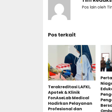
Pos lain oleh T
Pos terkait
Pert
Niag
Terakreditasi LAFKI,
Eduk
Apotek & Klinik
Peng
FonAseLab Medical
Peng
Hadirkan Pelayanan
Bers
Profesional dan
Omb