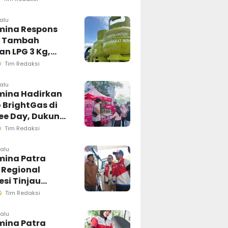
masi Akurat
lalu
mina Respons
t Tambah
n LPG 3 Kg,
i Penyaluran di
Tim Redaksi
esi Selatan
ngsung
lalu
mina Hadirkan
sif
 BrightGas di
ree Day, Dukung
Kg Tepat
Tim Redaksi
an
lalu
mina Patra
 Regional
si Tinjau
ung Pelayanan
Tim Redaksi
di Makassar,
an Distribusi
lalu
mina Patra
ar Berjalan