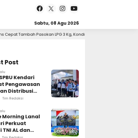
Sabtu, 08 Agu 2026
an LPG 3 Kg, Kondisi Penyaluran di Sulawesi Selatan Berlangsung 
t Post
alu
 SPBU Kendari
at Pengawasan
an Distribusi
Tim Redaksi
lalu
e Morning Lanal
ri Perkuat
i TNI AL dan
 Pers Wujudkan
Tim Redaksi