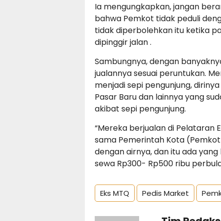
Ia mengungkapkan, jangan bera
bahwa Pemkot tidak peduli den
tidak diperbolehkan itu ketika 
dipinggir jalan .
Sambungnya, dengan banyaknya
jualannya sesuai peruntukan. Me
menjadi sepi pengunjung, dirin
Pasar Baru dan lainnya yang suda
akibat sepi pengunjung.
“Mereka berjualan di Pelataran 
sama Pemerintah Kota (Pemkot). 
dengan airnya, dan itu ada yang
sewa Rp300- Rp500 ribu perbulan
Eks MTQ
Pedis Market
Pemk
Tim Redaks