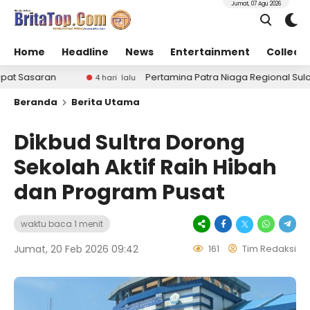
Jumat, 07 Agu 2026
Home
Headline
News
Entertainment
Collect
an
Pertamina Patra Niaga Regional Sulawesi Tinjau
4 hari lalu
Beranda
Berita Utama
Dikbud Sultra Dorong
Sekolah Aktif Raih Hibah
dan Program Pusat
waktu baca 1 menit
Jumat, 20 Feb 2026 09:42
161
Tim Redaksi