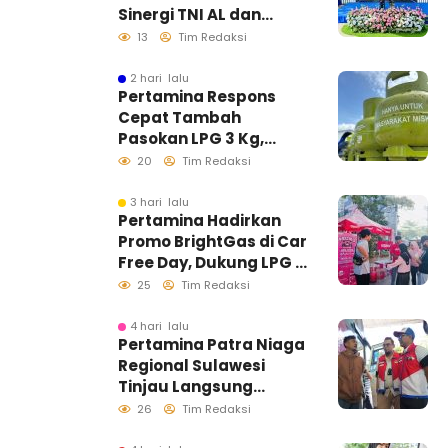
Sinergi TNI AL dan
Insan Pers Wujudkan
13
Tim Redaksi
Informasi Akurat
2 hari lalu
Pertamina Respons
Cepat Tambah
Pasokan LPG 3 Kg,
Kondisi Penyaluran di
20
Tim Redaksi
Sulawesi Selatan
Berlangsung Kondusif
3 hari lalu
Pertamina Hadirkan
Promo BrightGas di Car
Free Day, Dukung LPG 3
Kg Tepat Sasaran
25
Tim Redaksi
4 hari lalu
Pertamina Patra Niaga
Regional Sulawesi
Tinjau Langsung
Pelayanan SPBU di
26
Tim Redaksi
Makassar, Pastikan