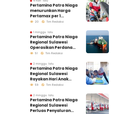
Distribusi Biosolar
4 hari lalu
Pertamina Patra Niaga
Berjalan Optimal
menurunkan Harga
Pertamax per 1
Agustus 2026
20
Tim Redaksi
1 minggu lalu
Pertamina Patra Niaga
Regional Sulawesi
Operasikan Perdana
Ship to Ship
51
Tim Redaksi
Kolonodale, Perkuat
Distribusi B50 di
2 minggu lalu
Pertamina Patra Niaga
Kawasan Timur
Regional Sulawesi
Sulawesi
Rayakan Hari Anak
Nasional Melalui
59
Tim Redaksi
Rumah Anak Pesisir,
Ruang Tumbuh
2 minggu lalu
Pertamina Patra Niaga
Generasi Penjaga
Regional Sulawesi
Pesisir
Perluas Penyaluran