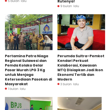
5 bulan lalu
Rutenya!
9 bulan lalu
Pertamina Patra Niaga
Perumda Sultra–Pemkot
Regional Sulawesi dan
Kendari Perkuat
Pemda Kolaka Gelar
Kolaborasi, Kawasan
Pasar Murah LPG 3 Kg
MTQ Disiapkan Jadi Ikon
untuk Menjaga
Ekonomi Tertib dan
Ketersediaan Pasokan di
Modern
Masyarakat
3 bulan lalu
1 bulan lalu