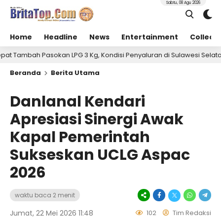
Sabtu, 08 Agu 2026
Home
Headline
News
Entertainment
Collect
n LPG 3 Kg, Kondisi Penyaluran di Sulawesi Selatan Berlangsung Ko
Beranda
Berita Utama
Danlanal Kendari
Apresiasi Sinergi Awak
Kapal Pemerintah
Sukseskan UCLG Aspac
2026
waktu baca 2 menit
Jumat, 22 Mei 2026 11:48
102
Tim Redaksi