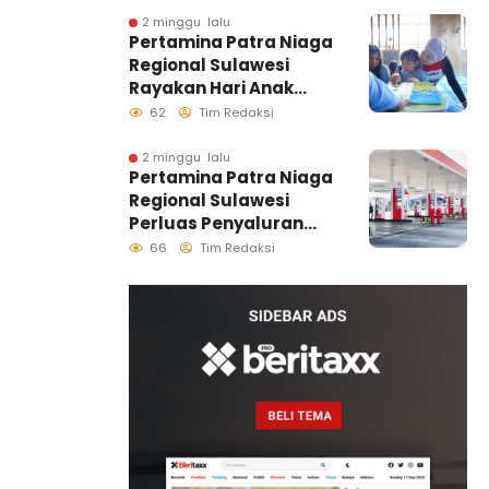
Distribusi B50 di
2 minggu lalu
Pertamina Patra Niaga
Kawasan Timur
Regional Sulawesi
Sulawesi
Rayakan Hari Anak
Nasional Melalui
62
Tim Redaksi
Rumah Anak Pesisir,
Ruang Tumbuh
2 minggu lalu
Pertamina Patra Niaga
Generasi Penjaga
Regional Sulawesi
Pesisir
Perluas Penyaluran
Biosolar B50, Kini
66
Tim Redaksi
Tersedia di 457 SPBU