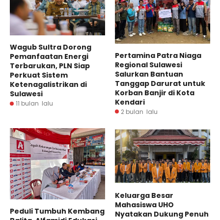
Wagub Sultra Dorong
Pertamina Patra Niaga
Pemanfaatan Energi
Regional Sulawesi
Terbarukan, PLN Siap
Salurkan Bantuan
Perkuat Sistem
Tanggap Darurat untuk
Ketenagalistrikan di
Korban Banjir di Kota
Sulawesi
Kendari
11 bulan lalu
2 bulan lalu
Keluarga Besar
Mahasiswa UHO
Peduli Tumbuh Kembang
Nyatakan Dukung Penuh