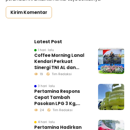
Latest Post
1 hari lalu
Coffee Morning Lanal
Kendari Perkuat
Sinergi TNI AL dan
Insan Pers Wujudkan
19
Tim Redaksi
Informasi Akurat
3 hari lalu
Pertamina Respons
Cepat Tambah
Pasokan LPG 3 Kg,
Kondisi Penyaluran di
24
Tim Redaksi
Sulawesi Selatan
Berlangsung Kondusif
4 hari lalu
Pertamina Hadirkan