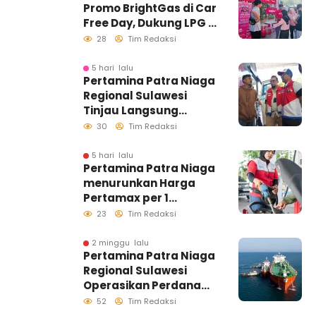
Promo BrightGas di Car
Free Day, Dukung LPG 3
Kg Tepat Sasaran
28
Tim Redaksi
5 hari lalu
Pertamina Patra Niaga
Regional Sulawesi
Tinjau Langsung
Pelayanan SPBU di
30
Tim Redaksi
Makassar, Pastikan
Distribusi Biosolar
5 hari lalu
Pertamina Patra Niaga
Berjalan Optimal
menurunkan Harga
Pertamax per 1
Agustus 2026
23
Tim Redaksi
2 minggu lalu
Pertamina Patra Niaga
Regional Sulawesi
Operasikan Perdana
Ship to Ship
52
Tim Redaksi
Kolonodale, Perkuat