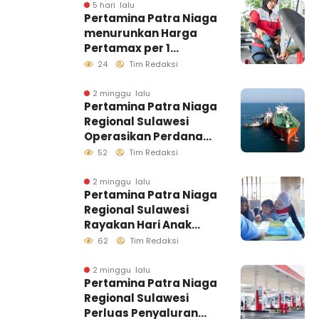
Distribusi Biosolar
5 hari lalu
Pertamina Patra Niaga
Berjalan Optimal
menurunkan Harga
Pertamax per 1
Agustus 2026
24
Tim Redaksi
2 minggu lalu
Pertamina Patra Niaga
Regional Sulawesi
Operasikan Perdana
Ship to Ship
52
Tim Redaksi
Kolonodale, Perkuat
Distribusi B50 di
2 minggu lalu
Pertamina Patra Niaga
Kawasan Timur
Regional Sulawesi
Sulawesi
Rayakan Hari Anak
Nasional Melalui
62
Tim Redaksi
Rumah Anak Pesisir,
Ruang Tumbuh
2 minggu lalu
Pertamina Patra Niaga
Generasi Penjaga
Regional Sulawesi
Pesisir
Perluas Penyaluran