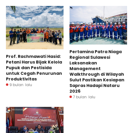
Pertamina Patra Niaga
Prof. Rachmawati Hasid:
Regional Sulawesi
Petani Harus Bijak Kelola
Laksanakan
Pupuk dan Pestisida
Management
untuk Cegah Penurunan
Walkthrough di Wilayah
Produktivitas
Sulut Pastikan Kesiapan
9 bulan lalu
Sapras Hadapi Nataru
2026
7 bulan lalu