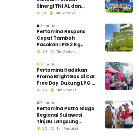
Sinergi TNI AL dan
Insan Pers Wujudkan
19
Tim Redaksi
Informasi Akurat
3 hari lalu
Pertamina Respons
Cepat Tambah
Pasokan LPG 3 Kg,
Kondisi Penyaluran di
24
Tim Redaksi
Sulawesi Selatan
Berlangsung Kondusif
4 hari lalu
Pertamina Hadirkan
Promo BrightGas di Car
Free Day, Dukung LPG 3
Kg Tepat Sasaran
29
Tim Redaksi
5 hari lalu
Pertamina Patra Niaga
Regional Sulawesi
Tinjau Langsung
Pelayanan SPBU di
30
Tim Redaksi
Makassar, Pastikan