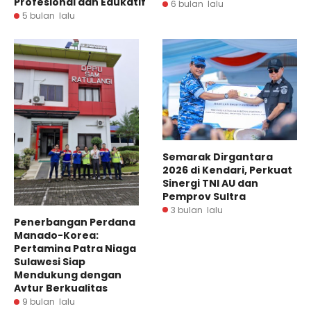
Profesional dan Edukatif
6 bulan lalu
5 bulan lalu
Semarak Dirgantara
2026 di Kendari, Perkuat
Sinergi TNI AU dan
Pemprov Sultra
3 bulan lalu
Penerbangan Perdana
Manado-Korea:
Pertamina Patra Niaga
Sulawesi Siap
Mendukung dengan
Avtur Berkualitas
9 bulan lalu