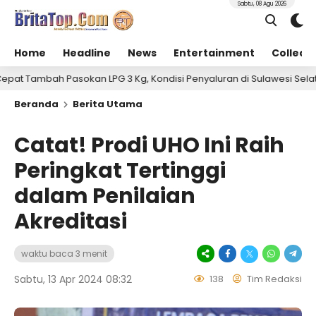
Sabtu, 08 Agu 2026
Home
Headline
News
Entertainment
Collect
okan LPG 3 Kg, Kondisi Penyaluran di Sulawesi Selatan Berlangsung
Beranda
Berita Utama
Catat! Prodi UHO Ini Raih
Peringkat Tertinggi
dalam Penilaian
Akreditasi
waktu baca 3 menit
Sabtu, 13 Apr 2024 08:32
138
Tim Redaksi