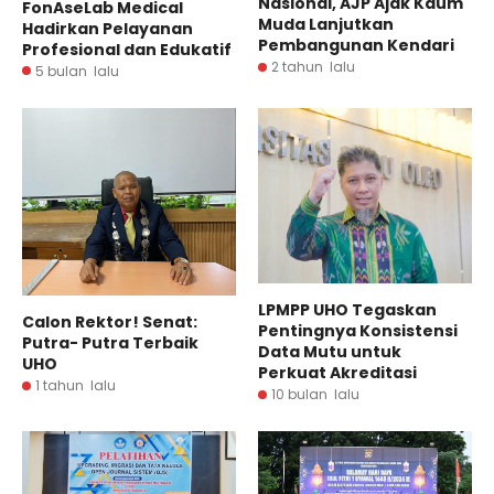
Nasional, AJP Ajak Kaum
FonAseLab Medical
Muda Lanjutkan
Hadirkan Pelayanan
Pembangunan Kendari
Profesional dan Edukatif
2 tahun lalu
5 bulan lalu
LPMPP UHO Tegaskan
Calon Rektor! Senat:
Pentingnya Konsistensi
Putra- Putra Terbaik
Data Mutu untuk
UHO
Perkuat Akreditasi
1 tahun lalu
10 bulan lalu