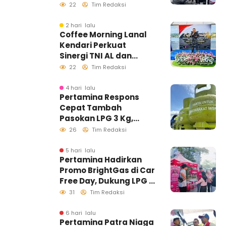
22
Tim Redaksi
2 hari lalu
Coffee Morning Lanal
Kendari Perkuat
Sinergi TNI AL dan
Insan Pers Wujudkan
22
Tim Redaksi
Informasi Akurat
4 hari lalu
Pertamina Respons
Cepat Tambah
Pasokan LPG 3 Kg,
Kondisi Penyaluran di
26
Tim Redaksi
Sulawesi Selatan
Berlangsung Kondusif
5 hari lalu
Pertamina Hadirkan
Promo BrightGas di Car
Free Day, Dukung LPG 3
Kg Tepat Sasaran
31
Tim Redaksi
6 hari lalu
Pertamina Patra Niaga