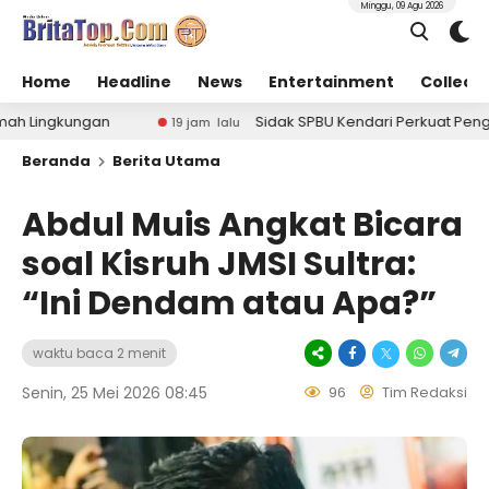
Minggu, 09 Agu 2026
Home
Headline
News
Entertainment
Collect
n
Sidak SPBU Kendari Perkuat Pengawasan Stok da
19 jam lalu
Beranda
Berita Utama
Abdul Muis Angkat Bicara
soal Kisruh JMSI Sultra:
“Ini Dendam atau Apa?”
waktu baca 2 menit
Senin, 25 Mei 2026 08:45
96
Tim Redaksi