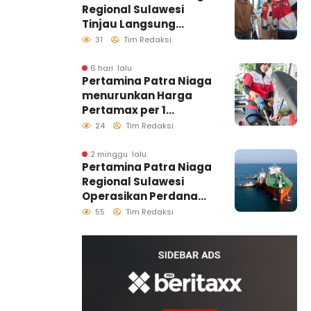
Regional Sulawesi
Tinjau Langsung
Pelayanan SPBU di
31
Tim Redaksi
Makassar, Pastikan
Distribusi Biosolar
6 hari lalu
Pertamina Patra Niaga
Berjalan Optimal
menurunkan Harga
Pertamax per 1
Agustus 2026
24
Tim Redaksi
2 minggu lalu
Pertamina Patra Niaga
Regional Sulawesi
Operasikan Perdana
Ship to Ship
55
Tim Redaksi
Kolonodale, Perkuat
Distribusi B50 di
Kawasan Timur
Sulawesi