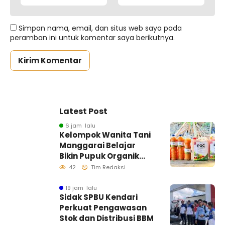
Simpan nama, email, dan situs web saya pada
peramban ini untuk komentar saya berikutnya.
Latest Post
6 jam lalu
Kelompok Wanita Tani
Manggarai Belajar
Bikin Pupuk Organik
Cair, Dosen dan
42
Tim Redaksi
Mahasiswa KKN-
Tematik UHO Dorong
19 jam lalu
Sidak SPBU Kendari
Pertanian Mandiri dan
Perkuat Pengawasan
Ramah Lingkungan
Stok dan Distribusi BBM