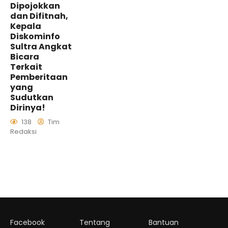
Dipojokkan
dan Difitnah,
Kepala
Diskominfo
Sultra Angkat
Bicara
Terkait
Pemberitaan
yang
Sudutkan
Dirinya!
138
Tim
Redaksi
Facebook
Tentang
Bantuan