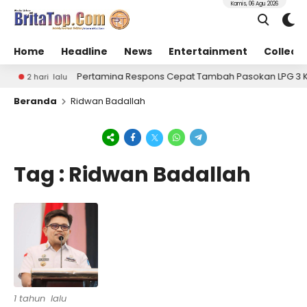
Kamis, 06 Agu 2026
Home
Headline
News
Entertainment
Collect
Pertamina Respons Cepat Tambah Pasokan LPG 3 Kg, K
2 hari lalu
Beranda
Ridwan Badallah
Tag : Ridwan Badallah
1 tahun lalu