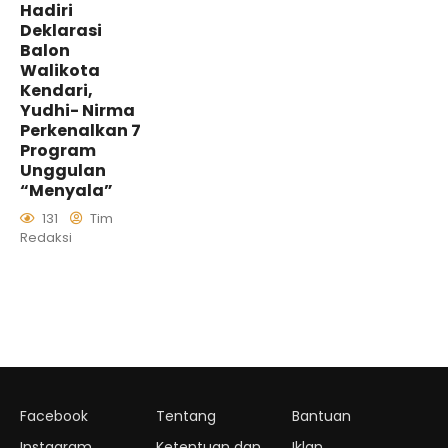
Hadiri
Deklarasi
Balon
Walikota
Kendari,
Yudhi- Nirma
Perkenalkan 7
Program
Unggulan
“Menyala”
131
Tim
Redaksi
Facebook
Tentang
Bantuan
Instagram
Ketentuan dan
Iklan