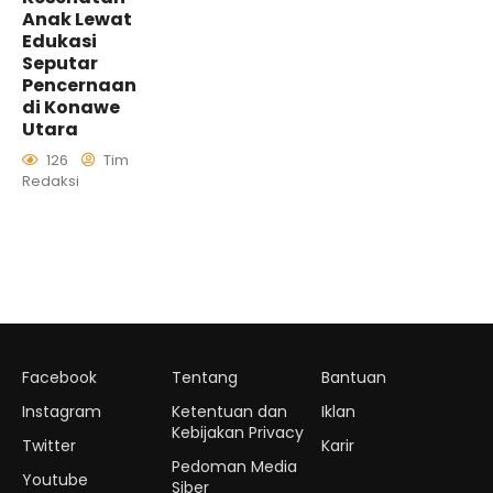
Anak Lewat
Edukasi
Seputar
Pencernaan
di Konawe
Utara
126
Tim
Redaksi
Facebook
Tentang
Bantuan
Instagram
Ketentuan dan
Iklan
Kebijakan Privacy
Twitter
Karir
Pedoman Media
Youtube
Siber