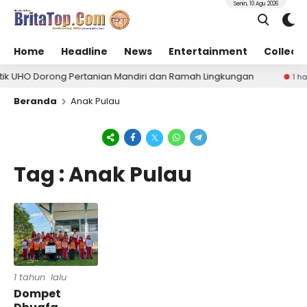
Senin, 10 Agu 2026
Home
Headline
News
Entertainment
Collect
ik UHO Dorong Pertanian Mandiri dan Ramah Lingkungan
1 hari
Beranda
Anak Pulau
Tag : Anak Pulau
1 tahun lalu
Dompet