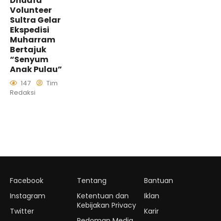
Dhuafa
Volunteer
Sultra Gelar
Ekspedisi
Muharram
Bertajuk
“Senyum
Anak Pulau”
147
Tim
Redaksi
Facebook
Tentang
Bantuan
Instagram
Ketentuan dan
Iklan
Kebijakan Privacy
Twitter
Karir
Pedoman Media