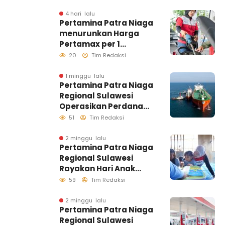
Makassar, Pastikan
Distribusi Biosolar
4 hari lalu
Pertamina Patra Niaga
Berjalan Optimal
menurunkan Harga
Pertamax per 1
Agustus 2026
20
Tim Redaksi
1 minggu lalu
Pertamina Patra Niaga
Regional Sulawesi
Operasikan Perdana
Ship to Ship
51
Tim Redaksi
Kolonodale, Perkuat
Distribusi B50 di
2 minggu lalu
Pertamina Patra Niaga
Kawasan Timur
Regional Sulawesi
Sulawesi
Rayakan Hari Anak
Nasional Melalui
59
Tim Redaksi
Rumah Anak Pesisir,
Ruang Tumbuh
2 minggu lalu
Pertamina Patra Niaga
Generasi Penjaga
Regional Sulawesi
Pesisir