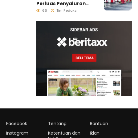
Perluas Penyaluran
Biosolar B50, Kini
66
Tim Redaksi
Tersedia di 457 SPBU
Facebook
Tentang
Bantuan
Instagram
Ketentuan dan
Iklan