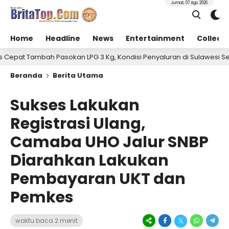
Jumat, 07 Agu 2026
Home
Headline
News
Entertainment
Collect
ah Pasokan LPG 3 Kg, Kondisi Penyaluran di Sulawesi Selatan Berla
Beranda
Berita Utama
Sukses Lakukan
Registrasi Ulang,
Camaba UHO Jalur SNBP
Diarahkan Lakukan
Pembayaran UKT dan
Pemkes
waktu baca 2 menit