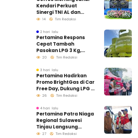
Kendari Perkuat
Sinergi TNI AL dan
Insan Pers Wujudkan
14
Tim Redaksi
Informasi Akurat
2 hari lalu
Pertamina Respons
Cepat Tambah
Pasokan LPG 3 Kg,
Kondisi Penyaluran di
20
Tim Redaksi
Sulawesi Selatan
Berlangsung Kondusif
3 hari lalu
Pertamina Hadirkan
Promo BrightGas di Car
Free Day, Dukung LPG 3
Kg Tepat Sasaran
26
Tim Redaksi
4 hari lalu
Pertamina Patra Niaga
Regional Sulawesi
Tinjau Langsung
Pelayanan SPBU di
27
Tim Redaksi