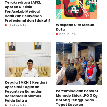
Terakreditasi LAFKI,
Apotek & Klinik
FonAseLab Medical
Hadirkan Pelayanan
Profesional dan Edukatif
Waspada Ular Masuk
5 bulan lalu
Kota
1 tahun lalu
Kepala SMKN 2 Kendari
Apresiasi Kegiatan
Pertamina dan Pemkot
Pesantren Ramadan
Manado Sidak LPG 3 Kg:
Bersama Ditbinmas
Dorong Penggunaan
Polda Sultra
Tepat Sasaran
5 bulan lalu