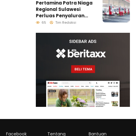
Pertamina Patra Niaga
Generasi Penjaga
Regional Sulawesi
Pesisir
Perluas Penyaluran
Biosolar B50, Kini
65
Tim Redaksi
Tersedia di 457 SPBU
Facebook
Tentang
Bantuan