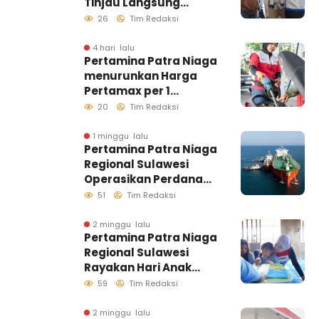
Tinjau Langsung
Pelayanan SPBU di
26
Tim Redaksi
Makassar, Pastikan
Distribusi Biosolar
4 hari lalu
Pertamina Patra Niaga
Berjalan Optimal
menurunkan Harga
Pertamax per 1
Agustus 2026
20
Tim Redaksi
1 minggu lalu
Pertamina Patra Niaga
Regional Sulawesi
Operasikan Perdana
Ship to Ship
51
Tim Redaksi
Kolonodale, Perkuat
Distribusi B50 di
2 minggu lalu
Pertamina Patra Niaga
Kawasan Timur
Regional Sulawesi
Sulawesi
Rayakan Hari Anak
Nasional Melalui
59
Tim Redaksi
Rumah Anak Pesisir,
Ruang Tumbuh
2 minggu lalu