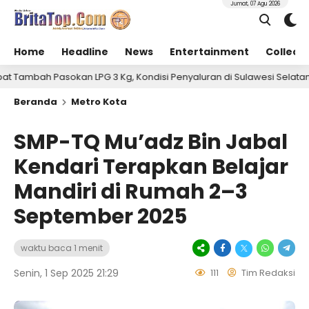
Jumat, 07 Agu 2026
Home
Headline
News
Entertainment
Collect
sokan LPG 3 Kg, Kondisi Penyaluran di Sulawesi Selatan Berlangsun
Beranda
Metro Kota
SMP-TQ Mu’adz Bin Jabal
Kendari Terapkan Belajar
Mandiri di Rumah 2–3
September 2025
waktu baca 1 menit
Senin, 1 Sep 2025 21:29
111
Tim Redaksi