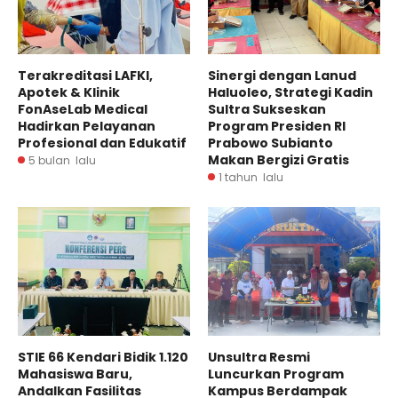
Terakreditasi LAFKI,
Sinergi dengan Lanud
Apotek & Klinik
Haluoleo, Strategi Kadin
FonAseLab Medical
Sultra Sukseskan
Hadirkan Pelayanan
Program Presiden RI
Profesional dan Edukatif
Prabowo Subianto
Makan Bergizi Gratis
5 bulan lalu
1 tahun lalu
STIE 66 Kendari Bidik 1.120
Unsultra Resmi
Mahasiswa Baru,
Luncurkan Program
Andalkan Fasilitas
Kampus Berdampak