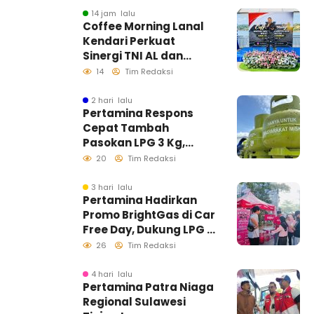
14 jam lalu
Coffee Morning Lanal
Kendari Perkuat
Sinergi TNI AL dan
Insan Pers Wujudkan
14
Tim Redaksi
Informasi Akurat
2 hari lalu
Pertamina Respons
Cepat Tambah
Pasokan LPG 3 Kg,
Kondisi Penyaluran di
20
Tim Redaksi
Sulawesi Selatan
Berlangsung Kondusif
3 hari lalu
Pertamina Hadirkan
Promo BrightGas di Car
Free Day, Dukung LPG 3
Kg Tepat Sasaran
26
Tim Redaksi
4 hari lalu
Pertamina Patra Niaga
Regional Sulawesi